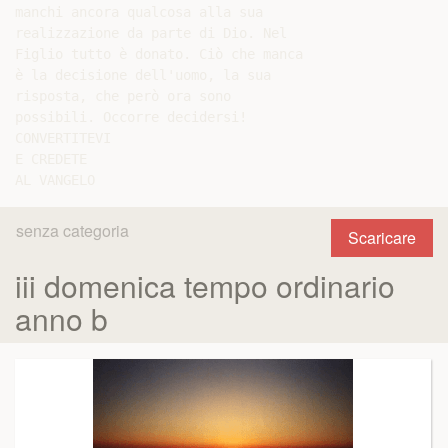
manchi ancora qualcosa alla sua

realizzazione da parte di Dio. Nel

Figlio tutto è donato. Ciò che manca

è la decisione dell'uomo, la sua

risposta, che però ora sono

possibili. Occorre decidersi!

CONVERTITEVI

E CREDETE

senza categoria
Scaricare
iii domenica tempo ordinario
anno b