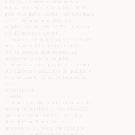
a farlo; se adesso «abbandonano

tutto» per seguire Gesù (vv. 18.20),

alla fine della storia, nel Getsèmani,

«tutti abbandonano» Gesù per

fuggire altrove (Mc 14,50, in greco

c'è il medesimo verbo).

Il Risorto tornerà allora a chiamare

una seconda volta proprio coloro

che lo avevano abbandonato. La

perseveranza nella sequela,

l'obbedienza alla parola che chiama,

non dipendono anzitutto da qualità e

risorse umane, ma dalla fedeltà di

Dio.

convertitevi;

credete

L'evangelo di Marco ci rivela che la

nostra conversione è resa possibile

dal dono preveniente di Dio: è il

dono del suo Regno che si

approssima, il fatto che egli per

primo si converta verso di noi, a
