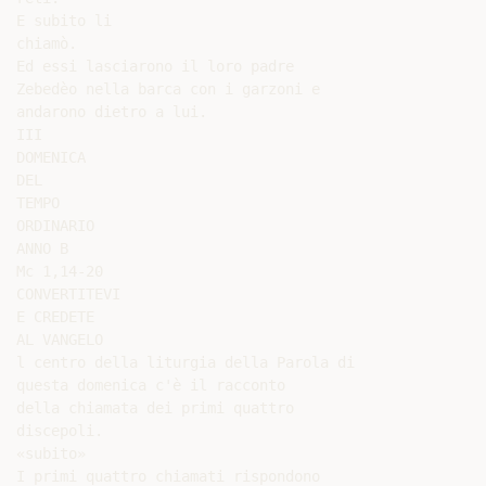
E subito li

chiamò.

Ed essi lasciarono il loro padre

Zebedèo nella barca con i garzoni e

andarono dietro a lui.

III

DOMENICA

DEL

TEMPO

ORDINARIO

ANNO B

Mc 1,14-20

CONVERTITEVI

E CREDETE

AL VANGELO

l centro della liturgia della Parola di

questa domenica c'è il racconto

della chiamata dei primi quattro

discepoli.

«subito»

I primi quattro chiamati rispondono
