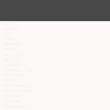
III

DOMENICA

DEL

TEMPO

ORDINARIO

ANNO B

Mc 1,14-20

Dopo che

Giovanni fu

arrestato, Gesù

andò nella

Galilea,

proclamando il

vangelo di Dio,

e diceva:

«Il tempo è

compiuto e il
