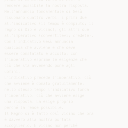
rendere possibile la nostra risposta.

Nell'annuncio fondamentale di Gesù

risuonano quattro verbi: i primi due

all'indicativo (il tempo è compiuto; il

regno di Dio è vicino); gli altri due

all'imperativo (convertitevi; credete).

Con l'indicativo Gesù annuncia

qualcosa che avviene e che deve

essere constatato e accolto; con

l'imperativo esprime le esigenze che

ciò che sta avvenendo pone agli

uomini.

L'indicativo precede l'imperativo: ciò

che avviene è donato gratuitamente;

nello stesso tempo l'indicativo fonda

l'imperativo: ciò che avviene esige

una risposta. La esige proprio

perché la rende possibile.

Il Regno si è fatto così vicino che ora

è davvero alla nostra portata

accoglierlo. È vicino non perché
