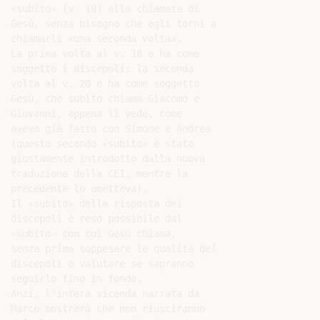
«subito» (v. 18) alla chiamata di

Gesù, senza bisogno che egli torni a

chiamarli «una seconda volta».

La prima volta al v. 18 e ha come

soggetto i discepoli; la seconda

volta al v. 20 e ha come soggetto

Gesù, che subito chiama Giacomo e

Giovanni, appena li vede, come

aveva già fatto con Simone e Andrea

(questo secondo «subito» è stato

giustamente introdotto dalla nuova

traduzione della CEI, mentre la

precedente lo ometteva).

Il «subito» della risposta dei

discepoli è reso possibile dal

«subito» con cui Gesù chiama,

senza prima soppesare le qualità dei

discepoli o valutare se sapranno

seguirlo fino in fondo.

Anzi, l'intera vicenda narrata da

Marco mostrerà che non riusciranno
