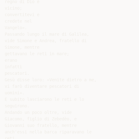
regno di Dio è

vicino;

convertitevi e

credete nel

Vangelo».

Passando lungo il mare di Galilea,

vide Simone e Andrea, fratello di

Simone, mentre

gettavano le reti in mare;

erano

infatti

pescatori.

Gesù disse loro: «Venite dietro a me,

vi farò diventare pescatori di

uomini».

E subito lasciarono le reti e lo

seguirono.

Andando un poco oltre, vide

Giacomo, figlio di Zebedèo, e

Giovanni suo fratello, mentre

anch'essi nella barca riparavano le

reti.
