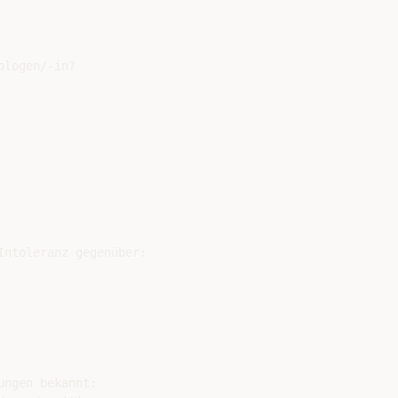
logen/-in?

ntoleranz gegenüber:

ngen bekannt:
