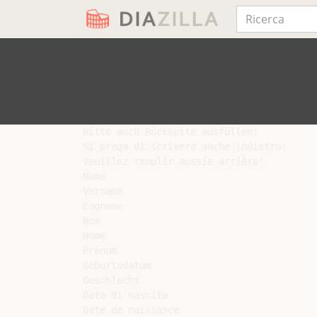
Bitte auch Rückseite ausfüllen!

Si prega di scrivere anche indietro!

Veuillez remplir aussie arrière!

Name

Vorname

Cognome

Nom

Nome

Prénom

Geburtsdatum

Geschlecht

Data di nascita

Date de naissance
