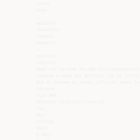
Sesso

Sexe

❑

weiblich

femminile

féminin

männlich

❑

maschile

masculin

Name und Vorname der/des Erziehungsberecht
Cognome e nome dei genitori (se si tratta 
Nom et prénom du tuteur officiel (dans les
Strasse

PLZ/ NPA

Wohnort/ Località/ Localité

Via

Rue

Telefon

Natel

E-Mail
