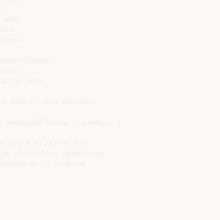


auch,

den

muss,

ngsstellende

amit

d für alle

i medici, alla società o

 eventuali litigi tra medico e

cture à la Caisse des

es officielles compétentes.

venant de la relation
