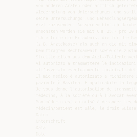
von anderen Ärzten oder ärztlich geleitet
Wiederholung von Untersuchungen und somit
seine Untersuchungs- und Behandlungsergeb
Arzt zuzusenden. Ausserdem bin ich darübe
ansonsten werden sie mit CHF 25.- pro 10 M
Ich erteile die Erlaubnis, die für die Re
(z.B. Ärztekasse) als auch an die mit ein
beauftragten Rechtsanwalt sowie die zustä
Streitigkeiten aus dem Arzt-/Patientenver
Vi autorizzo a trasmettere le indicazioni
all’avvocato eventualmente incaricati del
Il mio medico è autorizzato a richiedere 
paziente è Basilea. E applicabile la legge
Je vous donne l’autorisation de transmett
médecins, à la société ou à l’avocat éven
Mon médecin est autorisé à demander les d
médecin/patient est Bâle; le droit Suisse 
Datum

Unterschrift

Data

Date
