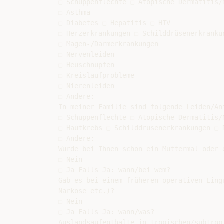
❑ Schuppenflechte ❑ Atopische Dermatitis/N
❑ Asthma

❑ Diabetes ❑ Hepatitis ❑ HIV

❑ Herzerkrankungen ❑ Schilddrüsenerkrankun
❑ Magen-/Darmerkrankungen

❑ Nervenleiden

❑ Heuschnupfen

❑ Kreislaufprobleme

❑ Nierenleiden

❑ Andere:

In meiner Familie sind folgende Leiden/Anf
❑ Schuppenflechte ❑ Atopische Dermatitis/
❑ Hautkrebs ❑ Schilddrüsenerkrankungen ❑ D
❑ Andere:

Wurde bei Ihnen schon ein Muttermal oder 
❑ Nein

❑ Ja Falls Ja: wann/bei wem?

Gab es bei einem früheren operativen Eing
Narkose etc.)?

❑ Nein

❑ Ja Falls Ja: wann/was?

Auslandsaufenthalte in tropischen/subtrop