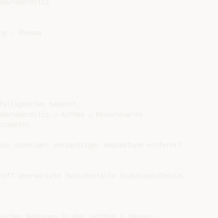
eurodermitis

g ❑ Rheuma

älligkeiten bekannt:

Neurodermitis ❑ Asthma ❑ Heuschnupfen

iabetes

ein sonstiger verdächtiger Hautbefund entfernt?

riff unerwartete Zwischenfälle (Lokalanästhesie,

ischen Regionen in den letzten 2 Jahren:
