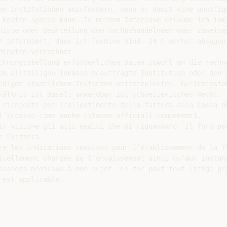
en Institutionen anzufordern, wenn er damit eine unnötige
 Kosten sparen kann. In meinem Interesse erlaube ich ihm 
nisse oder Beurteilung dem nachbehandelnden oder zuweisen
r informiert, dass ich Termine mind. 24 h vorher absagen 
inuten verrechnet.

chnungsstellung erforderlichen Daten sowohl an die rechnu
em allfälligen Inkasso beauftragte Institution oder den d
ndigen staatlichen Instanzen weiterzuleiten. Gerichtsstan
hältnis ist Basel; anwendbar ist schweizerisches Recht.

 richieste per l’allestimento della fattura alla Cassa de
l’incasso come anche istanze ufficiali competenti.

in visione gli atti medici che mi riguardano. Il foro per
 Svizzera.

re les indications requises pour l’établissement de la fa
tuellement chargés de l’encaissement ainsi qu’aux instanc
ossiers médicaux à mon sujet. Le for pout tout litige pro
est applicable.
