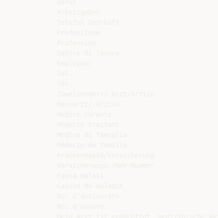
Beruf

Arbeitgeber

Telefon Geschäft

Professione

Profession

Datore di lavoro

Employeur

Tel.

Tél.

Zuweisende(r) Arzt/Ärztin

Hausarzt/-ärztin

Medico curante

Médecin traitant

Medico di famiglia

Médecin de famille

Krankenkasse/Versicherung

Versicherungs-/AHV-Nummer

Cassa malati

Caisse de maladie

No. d’assicurato

No. d’assure

Mein Arzt ist ermächtigt, medizinische Ak