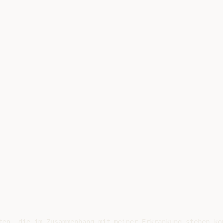
ten, die im Zusammenhang mit meiner Erkrankung stehen kön