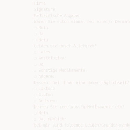
Firma

Signature

Medizinische Angaben

Waren Sie schon einmal bei einem/r Dermato
❑ Nein

❑ Ja

❑ Nein

Leiden sie unter Allergien?

❑ Latex

❑ Antibiotika:

❑ Ja

❑ Sonstige Medikamente:

❑ Andere:

Besteht bei Ihnen eine Unverträglichkeit/I
❑ Laktose

❑ Gluten

❑ Anderem:

Nehmen Sie regelmässig Medikamente ein?

❑ Nein

❑ Ja, nämlich:

Bei mir sind folgende Leiden/Grunderkranku