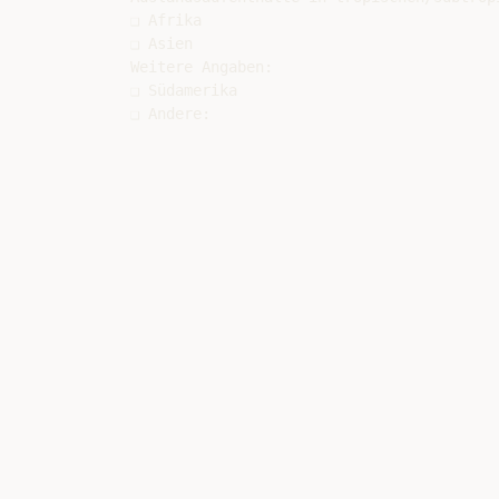
❑ Afrika

❑ Asien

Weitere Angaben:

❑ Südamerika
