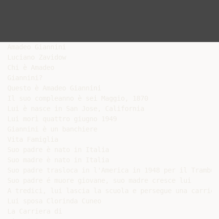
Amadeo Giannini

Luciano Zavidow

Chi è Amadeo

Giannini?

Questo è Amadeo Giannini

Il suo compleanno è sei Maggio, 1870

Lui è nasce in San Jose, California

Lui morì quattro giugno 1949

Giannini è un banchiere

Vita Famiglia

Suo padre è nato in Italia

Suo madre è nato in Italia

Suo padre trasloca in l'America in 1948 per il Trambus
Suo padre é muore giovane, suo madre cresce lui

A tredici, lui lascia la scuola e persegue una carrier
Lui sposa Clorinda Cuneo

La Carriera di
