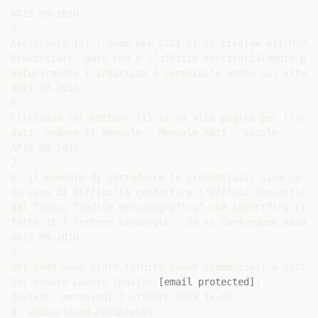
ARIS 09.2010

5

Assistenza [2] : come per SIDI ci si rivolge all’USP U
Provinciale, dato che è l’ufficio territorialmente più
Naturalmente l’indirizzo è reperibile anche sul sito d
ARIS 09.2010

6

Cliccando sul bottone [1] si và alla pagina per l’inse
dati, vedere il manuale : Manuale ARIS - scuole

ARIS 09.2010

7

E’ il momento di introdurre le credenziali, cioè la co
In caso di difficoltà contattare l’Ufficio Scolastico 
dal famoso “Codice Meccanografico” che identifica cias
fatta di 7 lettere minuscole . Se si confondono maiusc
ARIS 09.2010

8

nel 2009 sono state fornite nuove credenziali a tutte 
Da: Veneto Lavoro [mailto:
[email protected]
]

Inviato: mercoledì 7 ottobre 2009 16.02

A: undisclosed-recipients:
