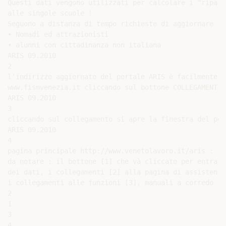
Questi dati vengono utilizzati per calcolare i “ripart
alle singole scuole !

Seguono a distanza di tempo richieste di aggiornare i 
• Nomadi ed attrazionisti

• alunni con cittadinanza non italiana

ARIS 09.2010

2

l’indirizzo aggiornato del portale ARIS è facilmente r
www.fismvenezia.it cliccando sul bottone COLLEGAMENTI

ARIS 09.2010

3

cliccando sul collegamento si apre la finestra del por
ARIS 09.2010

4

pagina principale http://www.venetolavoro.it/aris :

da notare : il bottone [1] che và cliccato per entrare
dei dati, i collegamenti [2] alla pagina di assistenza,
i collegamenti alle funzioni [3], manuali a corredo [4]
2

1

3

4
