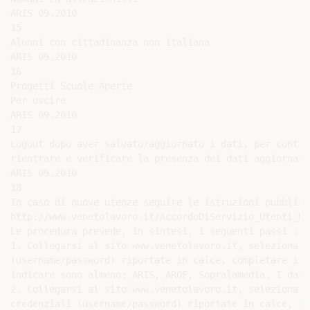
ARIS 09.2010

15

Alunni con cittadinanza non italiana

ARIS 09.2010

16

Progetti Scuole Aperte

Per uscire

ARIS 09.2010

17

Logout dopo aver salvato/aggiornato i dati, per controp
rientrare e verificare la presenza dei dati aggiornati 
ARIS 09.2010

18

In caso di nuove utenze seguire le istruzioni pubblicat
http://www.venetolavoro.it/AccordoDiServizio_Utenti_Nu
Le procedura prevede, in sintesi, i seguenti passi :

1. Collegarsi al sito www.venetolavoro.it, selezionare
(username/password) riportate in calce, completare i d
indicare sono almeno: ARIS, AROF, Sopralamedia. I dati
2. Collegarsi al sito www.venetolavoro.it, selezionare
credenziali (username/password) riportate in calce, st