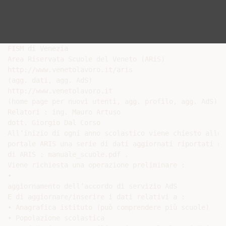
FISM di Venezia

Area Riservata Scuole del Veneto (ARiS)

http://www.venetolavoro.it/aris

(agg. dati, agg. AdS)

http://www.venetolavoro.it

(home page per nuovi utenti, agg. profilo, agg. AdS)

Relatori : ing. Mauro Artuso

dott. Giorgio Dal Corso

All’inizio di ogni anno scolastico viene chiesto alle 
portale ARIS una serie di dati aggiornati riportati ne
di ARIS : manuale_scuole.pdf .

Viene richiesta una operazione preliminare :

•

aggiornamento dell’accordo di servizio AdS

E di aggiornare/inserire i dati relativi a :

• Anagrafica istituto (può comprendere più scuole)

• Popolazione scolastica
