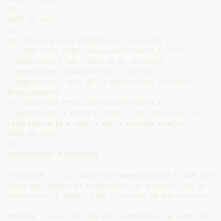
30

ARIS 09.2010

31

per riassumere le attività di base sono :

all’indirizzo http://www.venetolavoro.it/aris

• aggiornare l’AdS (accordo di servizio)

• aggiornare l’anagrafe dell’istituto

• aggiornare i dati della popolazione scolastica

eventualmente

all’indirizzo http://www.venetolavoro.it

• aggiornare il profilo (cioè i dati personali del lega
rappresentante e quella della azienda-scuola)

ARIS 09.2010

32

TERMINOLOGIE RICORRENTI

•

CREDENZIALI : La coppia username/password o nome utent
forme più comuni di credenziali di accesso, che se usa
effettuare il login, cioé l'accesso ad una procedura i
•

PORTALE : è un sito web che costituisce un punto di pa