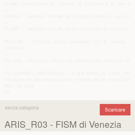
gruppo consistente di risorse di Internet o di una intr
•

SERVER : computer che mette a disposizione un servizio
•

CLIENT : computer che fà delle richieste di servizi al
•

OFF-LINE : attività svolte solamente sul PC locale, an
cartaceo

•

ON-LINE : attività svolta in connessione internet vers
•

COLLEGAMENTO IPERTESTUALE : è una parte di testo che h
visibile ed una nascosta che rimanda ad un indirizzo i
ARIS 09.2010

senza categoria
Scaricare
ARIS_R03 - FISM di Venezia