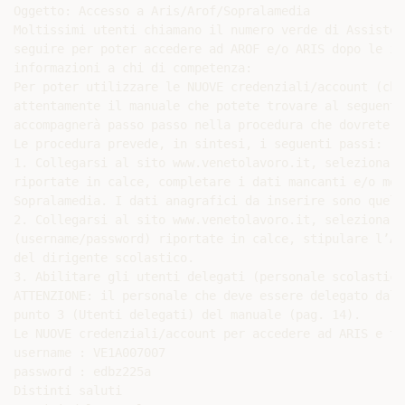
Oggetto: Accesso a Aris/Arof/Sopralamedia

Moltissimi utenti chiamano il numero verde di Assisten
seguire per poter accedere ad AROF e/o ARIS dopo le in
informazioni a chi di competenza:

Per poter utilizzare le NUOVE credenziali/account (che
attentamente il manuale che potete trovare al seguente
accompagnerà passo passo nella procedura che dovrete se
Le procedura prevede, in sintesi, i seguenti passi:

1. Collegarsi al sito www.venetolavoro.it, selezionare
riportate in calce, completare i dati mancanti e/o mod
Sopralamedia. I dati anagrafici da inserire sono quell
2. Collegarsi al sito www.venetolavoro.it, selezionare
(username/password) riportate in calce, stipulare l’Ad
del dirigente scolastico.

3. Abilitare gli utenti delegati (personale scolastico
ATTENZIONE: il personale che deve essere delegato dal 
punto 3 (Utenti delegati) del manuale (pag. 14).

Le NUOVE credenziali/account per accedere ad ARIS e tu
username : VE1A007007

password : edbz225a

Distinti saluti
