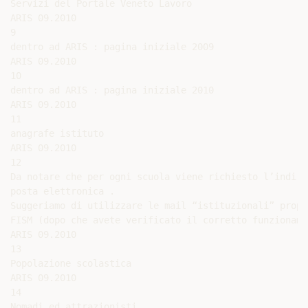
Servizi del Portale Veneto Lavoro

ARIS 09.2010

9

dentro ad ARIS : pagina iniziale 2009

ARIS 09.2010

10

dentro ad ARIS : pagina iniziale 2010

ARIS 09.2010

11

anagrafe istituto

ARIS 09.2010

12

Da notare che per ogni scuola viene richiesto l’indiriz
posta elettronica .

Suggeriamo di utilizzare le mail “istituzionali” propo
FISM (dopo che avete verificato il corretto funzionamen
ARIS 09.2010

13

Popolazione scolastica

ARIS 09.2010

14

Nomadi ed attrazionisti
