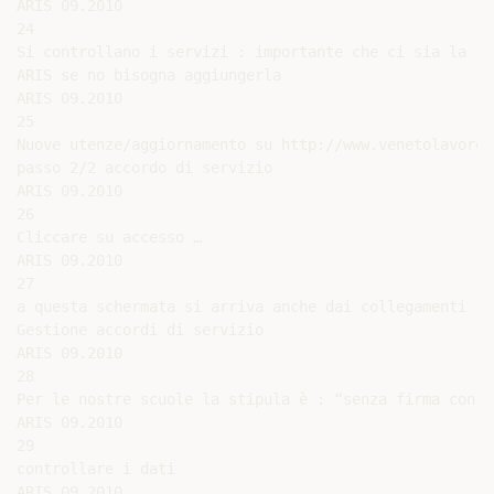
ARIS 09.2010

24

Si controllano i servizi : importante che ci sia la rig
ARIS se no bisogna aggiungerla

ARIS 09.2010

25

Nuove utenze/aggiornamento su http://www.venetolavoro.i
passo 2/2 accordo di servizio

ARIS 09.2010

26

Cliccare su accesso …

ARIS 09.2010

27

a questa schermata si arriva anche dai collegamenti [3]
Gestione accordi di servizio

ARIS 09.2010

28

Per le nostre scuole la stipula è : “senza firma con a
ARIS 09.2010

29

controllare i dati

ARIS 09.2010
