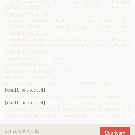
Libertà economiche e diritti sociali dell'ordinamento e
ANTONIO CANTARO – Università degli Studi di Urbino

8 maggio ore 15,30 -

La circolazione dei diritti in Europa, a case study: i
STEFANIA NINATTI – Università degli Studi di Milano Bic
9 maggio ore 15,30 -

L’assetto istituzionale europeo, i principi democratic
STELIO MANGIAMELI - Università degli Studi di Teramo /
Sala delle lauree

Facoltà di Giurisprudenza

Campus Universitario

di Coste S. Agostino – Teramo

Segreteria scientifica:

[email protected]
[email protected]
“Il presente progetto è finanziato con il sostegno del
senza categoria
Scaricare