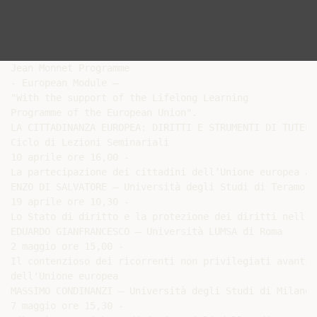
Jean Monnet Programme

- European Module –

"With the support of the Lifelong Learning

Programme of the European Union".

LA CITTADINANZA EUROPEA: DIRITTI E STRUMENTI DI TUTELA

Ciclo di Lezioni Seminariali

10 aprile ore 16,00 -

La partecipazione dei cittadini dell’Unione europea al
ENZO DI SALVATORE – Università degli Studi di Teramo

19 aprile ore 10,30 -

Lo Stato di diritto e la protezione dei diritti nell’U
EDUARDO GIANFRANCESCO – Università LUMSA di Roma

2 maggio ore 15,00 -

Il contenzioso dei ricorrenti non privilegiati avanti 
dell'Unione europea

MASSIMO CONDINANZI – Università degli Studi di Milano

7 maggio ore 15,30 -
