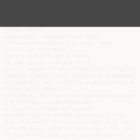
REGIONE ABRUZZO

AZIENDA UNITA’ SANITARIA LOCALE TERAMO

Circonvallazione Ragusa, n.1 - 64100 TERAMO

C.F. e P.Iva 00115590671

U.O.C. ACQUISIZIONE BENI E SERVIZI

TEL 0861 420.291 – FAX 0861 420292

AVVISO D’INDAGINE DI MERCATO FINALIZZATA ALL’INDIVIDUA
OPERATORI ECONOMICI PER LA FORNITURA DI UN NEURONAVIGAT
DESTINARE ALLA UNITA’ OPERATIVA DI NEUROCHIRURGIA DEL 
OSPEDALIERO DI TERAMO.

L’Azienda ASL di Teramo intende provvedere all’acquisi
 N. 1 SISTEMA DI NEURONAVIGAZIONE

da destinare all’Unità Operativa di

Neurochirurgia del Presidio Ospedaliero di Teramo

A tal fine questa ASL intende procedere ad un’indagine
sensi del D.Lgs. 163/06 art. 125 c.11 e s.m.i., gli “o
Gli operatori economici interessati dovranno far perve