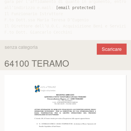
gara per l’affidamento di quanto in argomento, entro e
all’indirizzo e.mail: 
[email protected]
 .

Il Funzionario Istruttore

F.to Dott.ssa Maria Teresa D’Eugenio

Il Direttore dell’U.O.C. Acquisizione Beni e Servizi

senza categoria
Scaricare
64100 TERAMO