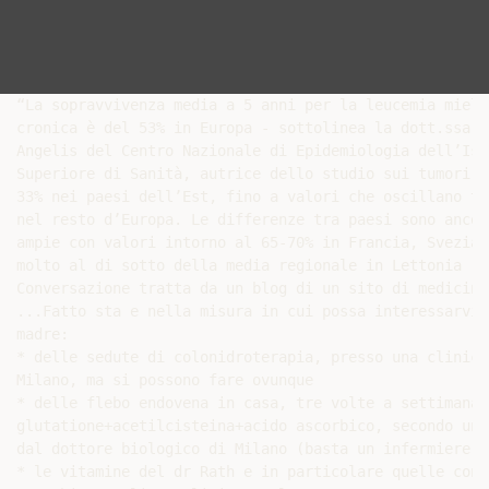
“La sopravvivenza media a 5 anni per la leucemia mieloi
cronica è del 53% in Europa - sottolinea la dott.ssa R
Angelis del Centro Nazionale di Epidemiologia dell’Isti
Superiore di Sanità, autrice dello studio sui tumori e
33% nei paesi dell’Est, fino a valori che oscillano tr
nel resto d’Europa. Le differenze tra paesi sono ancora
ampie con valori intorno al 65-70% in Francia, Svezia 
molto al di sotto della media regionale in Lettonia (22
Conversazione tratta da un blog di un sito di medicina
...Fatto sta e nella misura in cui possa interessarvi 
madre:

* delle sedute di colonidroterapia, presso una clinica
Milano, ma si possono fare ovunque

* delle flebo endovena in casa, tre volte a settimana d
glutatione+acetilcisteina+acido ascorbico, secondo una
dal dottore biologico di Milano (basta un infermiere e
* le vitamine del dr Rath e in particolare quelle con a