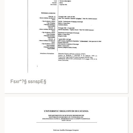
Fsxr*?§ ssnspE§