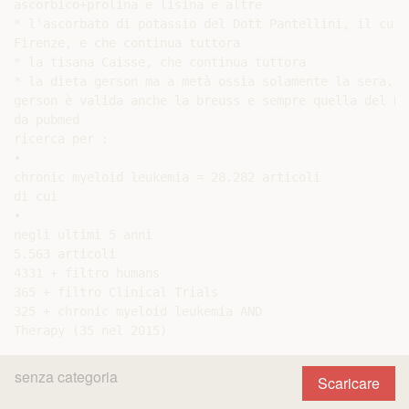
ascorbico+prolina e lisina e altre

* l'ascorbato di potassio del Dott Pantellini, il cui 
Firenze, e che continua tuttora

* la tisana Caisse, che continua tuttora

* la dieta gerson ma a metà ossia solamente la sera. O
gerson è valida anche la breuss e sempre quella del Dr
da pubmed

ricerca per :

•

chronic myeloid leukemia = 28.282 articoli

di cui

•

negli ultimi 5 anni

5.563 articoli

4331 + filtro humans

365 + filtro Clinical Trials

325 + chronic myeloid leukemia AND

senza categoria
Scaricare