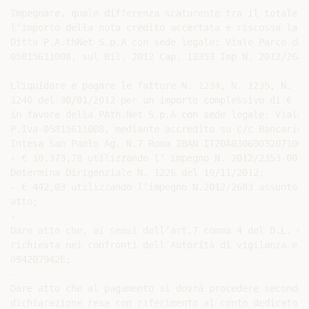
Impegnare, quale differenza scaturente tra il totale d
l’importo della nota credito accertata e riscossa la s
Ditta P.A.thNet S.p.A con sede legale: Viale Parco de’
05815611008, sul Bil. 2012 Cap. 12353 Imp N. 2012/2683

-

Lliquidare e pagare le fatture N. 1234, N. 1235, N. 12
1240 del 30/01/2012 per un importo complessivo di € 10
in favore della PAth.Net S.p.A con sede legale: Viale 
P.Iva 05815611008, mediante accredito su c/c Bancario 
Intesa San Paolo Ag. N.7 Roma IBAN IT20A03069032071000
- € 10.373,78 utilizzando l’ impegno N. 2012/2353-00 a
Determina Dirigenziale N. 1226 del 19/11/2012;

- € 442,03 utilizzando l’impegno N.2012/2683 assunto a
atto;

-

Dare atto che, ai sensi dell’art.7 comma 4 del D.L. n.
richiesta nei confronti dell’Autorità di vigilanza e c
094207942E;

-

Dare atto che al pagamento si dovrà procedere secondo 
dichiarazione resa con riferimento al conto dedicato a