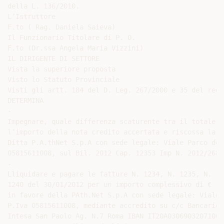
della L. 136/2010.

L’Istruttore

F.to ( Rag. Daniela Saieva)

Il Funzionario Titolare di P. O.

F.to (Dr.ssa Angela Maria Vizzini)

IL DIRIGENTE DI SETTORE

Vista la superiore proposta

Visto lo Statuto Provinciale

Visti gli artt. 184 del D. Leg. 267/2000 e 35 del rego
DETERMINA

-

Impegnare, quale differenza scaturente tra il totale d
l’importo della nota credito accertata e riscossa la s
Ditta P.A.thNet S.p.A con sede legale: Viale Parco de’
05815611008, sul Bil. 2012 Cap. 12353 Imp N. 2012/2683

-

Lliquidare e pagare le fatture N. 1234, N. 1235, N. 12
1240 del 30/01/2012 per un importo complessivo di € 10
in favore della PAth.Net S.p.A con sede legale: Viale 
P.Iva 05815611008, mediante accredito su c/c Bancario 
Intesa San Paolo Ag. N.7 Roma IBAN IT20A03069032071000