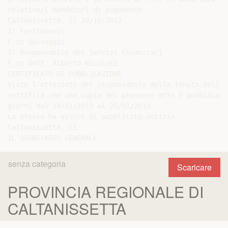
relativo/i mandato/i di pagamento.

Caltanissetta, lì 20/12/2012

Il Funzionario

F.to Salvaggio

Il Responsabile dei Servizi Finanziari

F.to Dott. Alberto Nicolosi

CERTIFICATO DI PUBBLICAZIONE

Visto l’attestato del responsabile della tenuta dell’A
certifica che una copia del presente atto è pubblicata
giorni dal 14/01/2013 al 28/01/2013

La stessa ha valore di pubblicità-notizia.

Caltanissetta, lì

senza categoria
Scaricare
PROVINCIA REGIONALE DI
CALTANISSETTA