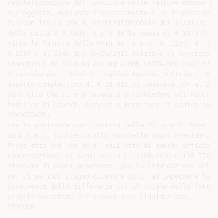
regolarizzazione del fornitore delle fatture emesse pe
all’oggetto, mediante l’accertamento e la riscossione 
Telecom Italia SPA N. 6920120716000169 del 31/07/2012 
della ditta P.A.thNet S.p.A della somma di € 10.373,78
Viste le fatture della PAth.Net S.p.A, N. 1234, N. 123
N.1239 e N. 1240 del 30/01/2012 relative al servizio d
simmetrici in load balancing a 8MB CNIPA-SPC realizzat
Provincia per i mesi di Luglio, Agosto, Settembre, Ott
importo complessivo di € 10.815,81 compresa IVA al 21%;
Dato atto che si è provveduto a richiedere all’Autorit
Pubblici di Lavori, Servizi e Forniture il codice iden
094207942E;

Che la posizione contributiva della ditta P.A.thNet S.
da D.U.R.C. richiesto allo Sportello Unico Previdenzia
Preso atto che con nota, agli atti di questo ufficio, 
comunicazione, ai sensi della L.13/08/2010 n.136 “Trac
Ritenuto di dover procedere, per la liquidazione delle
per il periodo giugno-dicembre 2011, ad impegnare la s
scaturente dalla differenza tra il totale delle fattur
credito accertata e riscossa alla liquidazione;

PROPONE

-
