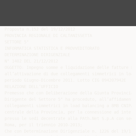
Proposta n.152 del 19/12/2012

PROVINCIA REGIONALE DI CALTANISSETTA

SETTORE 5°

INFORMATICA STATISTICA E PROVVEDITORATO

DETERMINAZIONE DIRIGENZIALE

N° 1402 DEL 21/12/2012

OGGETTO: Impegno somme e liquidazione delle fatture P.
all’attivazione di due collegamenti simmetrici in load
periodo Giugno-Dicembre 2011. Lotto CIG 094207942E

RELAZIONE DELL’UFFICIO

Premesso che con Deliberazione della Giunta Provincial
Dirigente del Settore 5° ha proceduto, all’affidamento
collegamenti simmetrici in load balancing a 8MB CNIPA-
centrale della Provincia, per la connessione ad intern
presso le sedi decentrate alla PAth.Net S.p.A con sede
Roma, per il triennio 2010-2013;

Che con Determinazione Dirigenziale n. 1226 del 19/11/