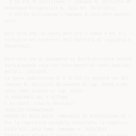
- € 10.373,78 utilizzando l’ impegno N. 2012/2353-00 a
Determina Dirigenziale N. 1226 del 19/11/2012;

- € 442,03 utilizzando l’impegno N.2012/2683 assunto a
atto;

-

Dare atto che, ai sensi dell’art.7 comma 4 del D.L. n.
richiesta nei confronti dell’Autorità di vigilanza e c
094207942E;

-

Dare atto che al pagamento si dovrà procedere secondo 
dichiarazione resa con riferimento al conto dedicato a
della L. 136/2010.

La spesa complessiva di € 10.815,81 graverà sul Bil 20
impegno N. 2012/2353-00 assunto al Cap. 66500 e per € 
2012/ 2683 assunto al Cap. 12353.

IL DIRIGENTE DEL V SETTORE

F.to (Dott. Alberto Nicolosi)

SERVIZIO FINANZIARIO

PARERE DI REGOLARITA’ CONTABILE ED ATTESTAZIONE DI COP
Per la regolarità contabile attestante la copertura fi
12353 Bil. 2012 Comp. Impegno n. 2012/2683

Effettuati altresì i controlli di rito si autorizza la