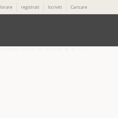
lorare
registrati
Iscriviti
Caricare
lessandra Fornasa (6) Notturni op 48 n 1 op 55 n 2 Studi