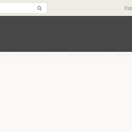
Esp
1915) Giacomo Simmini (5) S. Rachmaninov (1873 – 1943) A