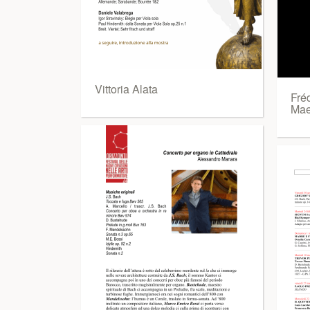
Vittoria Alata
Fré
Mae