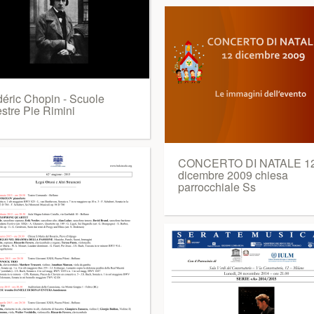
déric Chopin - Scuole
stre Pie Rimini
CONCERTO DI NATALE 1
dicembre 2009 chiesa
parrocchiale Ss