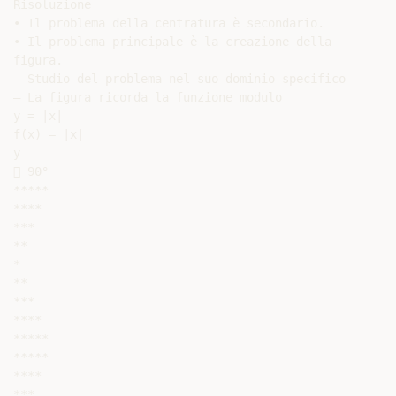
Risoluzione

• Il problema della centratura è secondario.

• Il problema principale è la creazione della

figura.

– Studio del problema nel suo dominio specifico

– La figura ricorda la funzione modulo

y = |x|

f(x) = |x|

y

 90°

*****

****

***

**

*

**

***

****

*****

*****

****

***
