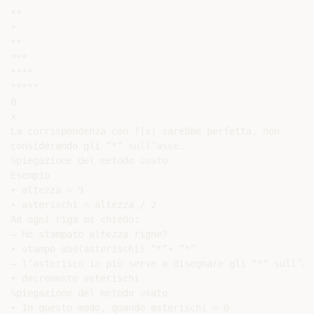
**

*

**

***

****

*****

0

x

La corrispondenza con f(x) sarebbe perfetta, non

considerando gli “*” sull’asse.

Spiegazione del metodo usato

Esempio

• altezza = 9

• asterischi = altezza / 2

Ad ogni riga mi chiedo:

– Ho stampato altezza righe?

• stampo abs(asterischi) “*”+ “*”

– l’asterisco in più serve a disegnare gli “*” sull’ass
• decremento asterischi

Spiegazione del metodo usato

• In questo modo, quando asterischi = 0
