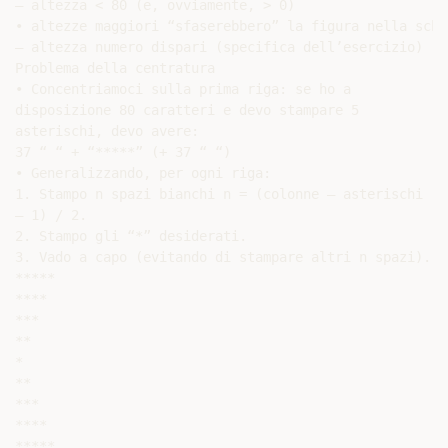
– altezza < 80 (e, ovviamente, > 0)

• altezze maggiori “sfaserebbero” la figura nella scher
– altezza numero dispari (specifica dell’esercizio)

Problema della centratura

• Concentriamoci sulla prima riga: se ho a

disposizione 80 caratteri e devo stampare 5

asterischi, devo avere:

37 “ “ + “*****” (+ 37 “ “)

• Generalizzando, per ogni riga:

1. Stampo n spazi bianchi n = (colonne – asterischi

– 1) / 2.

2. Stampo gli “*” desiderati.

3. Vado a capo (evitando di stampare altri n spazi).

*****

****

***

**

*

**

***

****

*****
