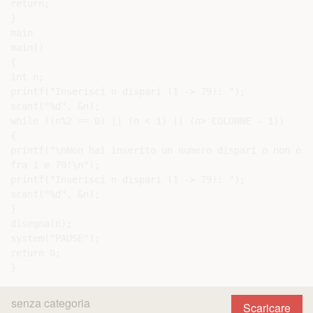
return;

}

main

main()

{

int n;

printf("Inserisci n dispari (1 -> 79): ");

scanf("%d", &n);

while ((n%2 == 0) || (n < 1) || (n> COLONNE - 1))

{

printf("\nNon hai inserito un numero dispari o non è co
fra 1 e 79!\n");

printf("Inserisci n dispari (1 -> 79): ");

scanf("%d", &n);

}

disegna(n);

system("PAUSE");

return 0;

senza categoria
Scaricare