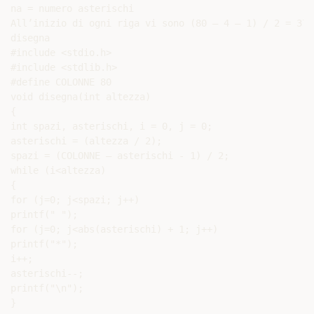
na = numero asterischi

All’inizio di ogni riga vi sono (80 – 4 – 1) / 2 = 37 
disegna

#include <stdio.h>

#include <stdlib.h>

#define COLONNE 80

void disegna(int altezza)

{

int spazi, asterischi, i = 0, j = 0;

asterischi = (altezza / 2);

spazi = (COLONNE – asterischi - 1) / 2;

while (i<altezza)

{

for (j=0; j<spazi; j++)

printf(" ");

for (j=0; j<abs(asterischi) + 1; j++)

printf("*");

i++;

asterischi--;

printf("\n");

}
