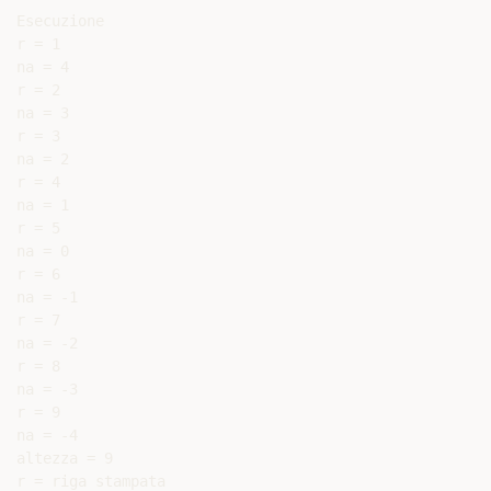
Esecuzione

r = 1

na = 4

r = 2

na = 3

r = 3

na = 2

r = 4

na = 1

r = 5

na = 0

r = 6

na = -1

r = 7

na = -2

r = 8

na = -3

r = 9

na = -4

altezza = 9

r = riga stampata
