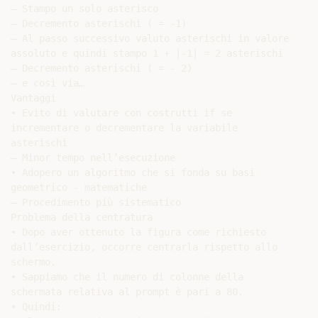
– Stampo un solo asterisco

– Decremento asterischi ( = -1)

– Al passo successivo valuto asterischi in valore

assoluto e quindi stampo 1 + |-1| = 2 asterischi

– Decremento asterischi ( = - 2)

– e così via…

Vantaggi

• Evito di valutare con costrutti if se

incrementare o decrementare la variabile

asterischi

– Minor tempo nell’esecuzione

• Adopero un algoritmo che si fonda su basi

geometrico - matematiche

– Procedimento più sistematico

Problema della centratura

• Dopo aver ottenuto la figura come richiesto

dall’esercizio, occorre centrarla rispetto allo

schermo.

• Sappiamo che il numero di colonne della

schermata relativa al prompt è pari a 80.

• Quindi:
