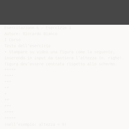
Esercitazione 6 – Esercizio 1

Autore: Riccardo Bianco

I Corso

Testo dell’esercizio

• Stampare su video una figura come la seguente,

inserendo in input da tastiera l’altezza (n. righe). Ta
figura dev’essere centrata rispetto allo schermo.

*****

****

***

**

*

**

***

****

*****

(nell’esempio: altezza = 9)
