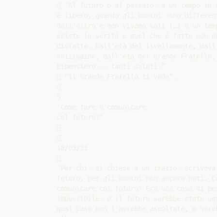
 “Al futuro o al passato, a un tempo in c
è libero, quando gli uomini sono different
dall'altro e non vivono soli […] a un temp
esiste la verità e quel che è fatto non pu
disfatto. Dall'età del livellamento, dall'
solitudine, dall'età del Grande Fratello, 
Bipensiero... tanti saluti.”

 “Il Grande Fratello ti vede”.



5

‘Come fare a comunicare

col futuro?’





18/03/11



“Per chi, si chiese a un tratto, scriveva 
futuro, per gli uomini non ancora nati. Co
comunicare col futuro? Era una cosa di per
impossibile. O il futuro sarebbe stato ugu
qual caso non l'avrebbe ascoltato, o sareb