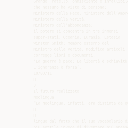
Grande Fratello: onnisciente e infallibile
che nessuno ha visto di persona;

Ministero della Pace, Ministero dell’Amore
Ministero della Verità,

Ministero dell’abbondanza;

il potere si concentra in tre inmensi

super-stati: Oceania, Eurasia, Estasia

Winston Smith: membro esterno del

Ministro della Verità, modifica articoli,

corregge libri e documenti;

‘La guerra è pace; La libertà è schiavitù;
L’ignoranza è forza’.

18/03/11



3

Il futuro realizzato

Neolingua

“La Neolingua, infatti, era distinta da qu




lingue dal fatto che il suo vocabolario di
più sottile invece di diventare più spesso