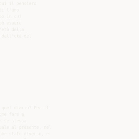
ui il pensiero

i l'uno

o in cui

ò essere

età della

dall'età del

quel diario? Per il

me fare a

 se stessa

ale al presente, nel

be stato diverso, e
