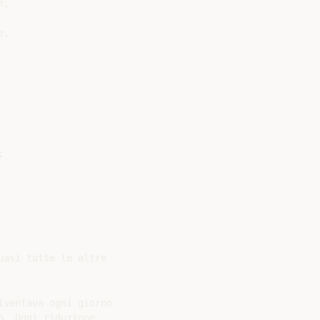
,

,



asi tutte le altre

ventava ogni giorno

. Ogni riduzione
