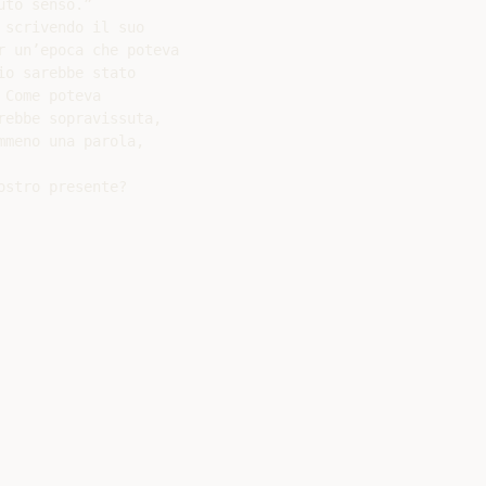
to senso.”

scrivendo il suo

 un’epoca che poteva

o sarebbe stato

Come poteva

ebbe sopravissuta,

meno una parola,

stro presente?
