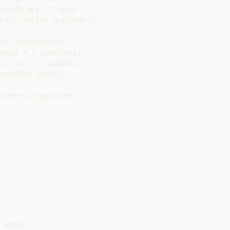
ccolo era il campo

 di lasciar spaziare il

ni linguistiche,

tivi e i superlativi

i con s-: piùbuono,

perflui ottimo,



imere un'opinione;

sempre.”
