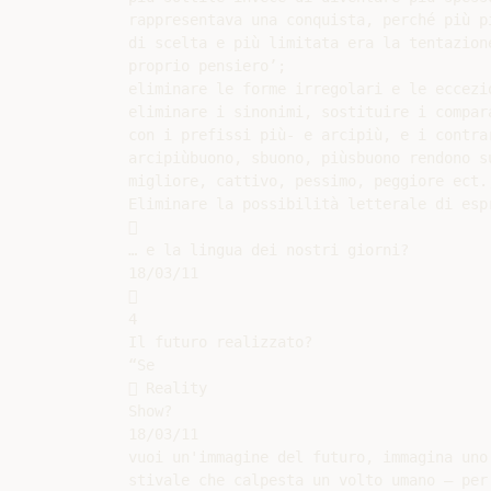
rappresentava una conquista, perché più pi
di scelta e più limitata era la tentazione
proprio pensiero’;

eliminare le forme irregolari e le eccezio
eliminare i sinonimi, sostituire i compara
con i prefissi più- e arcipiù, e i contrar
arcipiùbuono, sbuono, piùsbuono rendono su
migliore, cattivo, pessimo, peggiore ect.;
Eliminare la possibilità letterale di espr


… e la lingua dei nostri giorni?

18/03/11



4

Il futuro realizzato?

“Se

 Reality

Show?

18/03/11

vuoi un'immagine del futuro, immagina uno

stivale che calpesta un volto umano — per 