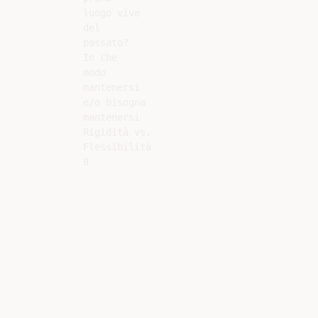
luogo vive

del

passato?

In che

modo

mantenersi

e/o bisogna

mantenersi

Rigidità vs.

Flessibilità
