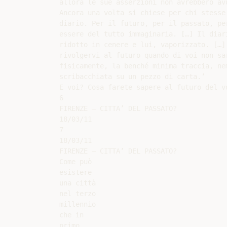
allora le sue asserzioni non avrebbero avu
Ancora una volta si chiese per chi stesse 
diario. Per il futuro, per il passato, per
essere del tutto immaginaria. […] Il diari
ridotto in cenere e lui, vaporizzato. […] 
rivolgervi al futuro quando di voi non sar
fisicamente, la benché minima traccia, nem
scribacchiata su un pezzo di carta.’

E voi? Cosa farete sapere al futuro del vo
6

FIRENZE – CITTA’ DEL PASSATO?

18/03/11

7

18/03/11

FIRENZE – CITTA’ DEL PASSATO?

Come può

esistere

una città

nel terzo

millennio

che in

primo
