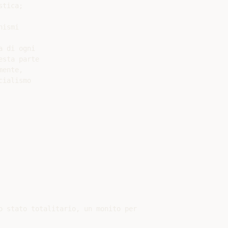
tica;

ismi

 di ogni

sta parte

ente,

ialismo

o stato totalitario, un monito per
