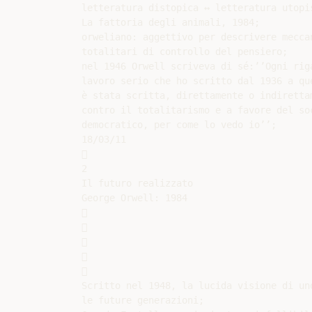
letteratura distopica ↔ letteratura utopis
La fattoria degli animali, 1984;

orweliano: aggettivo per descrivere meccan
totalitari di controllo del pensiero;

nel 1946 Orwell scriveva di sé:’’Ogni riga
lavoro serio che ho scritto dal 1936 a que
è stata scritta, direttamente o indirettam
contro il totalitarismo e a favore del soc
democratico, per come lo vedo io’’;

18/03/11



2

Il futuro realizzato

George Orwell: 1984











Scritto nel 1948, la lucida visione di un
le future generazioni;
