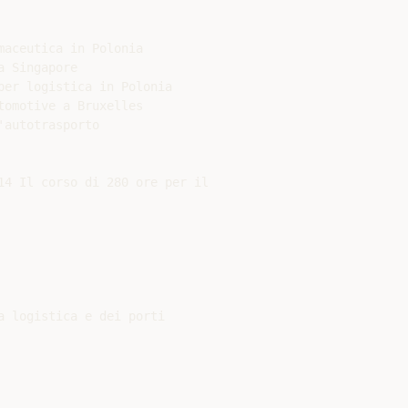
aceutica in Polonia

 Singapore

er logistica in Polonia

omotive a Bruxelles

autotrasporto

14 Il corso di 280 ore per il

 logistica e dei porti
