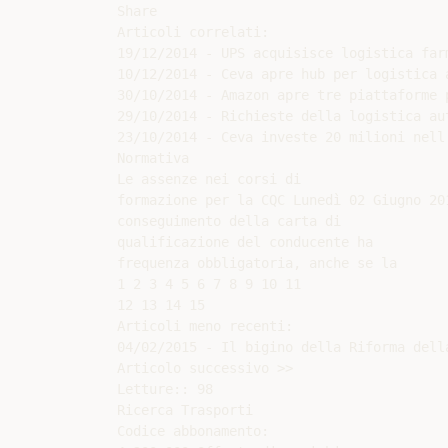
Share

Articoli correlati:

19/12/2014 - UPS acquisisce logistica farm
10/12/2014 - Ceva apre hub per logistica a
30/10/2014 - Amazon apre tre piattaforme p
29/10/2014 - Richieste della logistica aut
23/10/2014 - Ceva investe 20 milioni nell'
Normativa

Le assenze nei corsi di

formazione per la CQC Lunedì 02 Giugno 20
conseguimento della carta di

qualificazione del conducente ha

frequenza obbligatoria, anche se la

1 2 3 4 5 6 7 8 9 10 11

12 13 14 15

Articoli meno recenti:

04/02/2015 - Il bigino della Riforma della
Articolo successivo >>

Letture:: 98

Ricerca Trasporti

Codice abbonamento:
