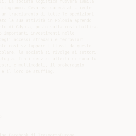
li. La società logistica muoverà 19mila

hilogrammi. Ceva assicurerà al cliente

 un tracciamento di tutte le spedizioni.

ato la sua attività in Polonia aprendo

rto di Gdynia, posto sulla costa baltica.

o importanti investimenti nelle

degli accessi stradali e ferroviari

ole così sviluppare i flussi da questo

colare, la società si rivolge ai settori

ologia. Tra i servizi offerti ci sono lo

estri e multimodali, il brokeraggio

e il loro de-stuffing.



ina Facebook di TrasportoEuropa
