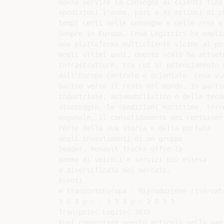
dovrà servire la consegna ai clienti fina
spedizioni l'anno, pari a 43 milioni di c
tempi certi nelle consegne e nelle rese e
Sempre in Europa, Ceva Logistics ha ampli
una piattaforma multicliente vicino al po
Negli ultimi anni, questo scalo ha attuat
infrastrutture, tra cui il potenziamento 
dall'Europa centrale e orientale. Ceva vu
bacino verso il resto del mondo. In parti
industriale, automobilistico e della tecn
stoccaggio, le spedizioni marittime, terr
doganale, il consolidamento dei container 
Forte della sua storia e della portata

degli investimenti di un gruppo

leader, Renault Trucks offre la

gamma di veicoli e servizi più estesa

e diversificata del mercato.

Eventi

© TrasportoEuropa - Riproduzione riservata
1 6 A p r - 1 9 A p r 2 0 1 5

Transpotec Logitec 2015

Puoi commentare questo articolo nella pag