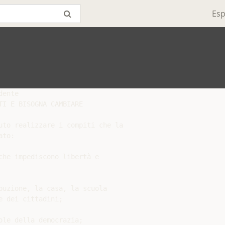
Esp
ente

I E BISOGNA CAMBIARE

uto realizzare i compiti che la

to:

he impediscono libertà e

buzione, la casa, la scuola

 dei cittadini;

le della democrazia;
