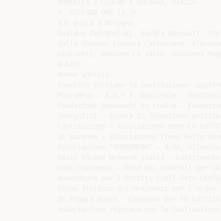
DOMENICA 2 GIUGNO A BOLOGNA, PIAZZA

S. STEFANO ORE 13,30

Sul palco a Bologna

Gustavo Zagrebelsky, Sandra Bonsanti, Ste
dalla Chiesa, Lorenza Carlassare, Alessan
Giulietti, Raniero La Valle, Giovanna Mag
Rubini

Hanno aderito:

Comitato Salviamo la Costituzione: aggior
MicroMega – A.N.P.I. Nazionale – Associaz
Fondazione Benvenuti in Italia – Fondazio
Georgofili – Scuola di formazione politic
Costituzione – Associazione VIVA LA COSTI
di Ravenna – Associazione Treno Delle don
Associazione “ANDROMEDA” – ALBA, Alleanza
Basic Income Network Italia – Costituente
costituzionale – Rete dei comitati per la
Avvocatura per i Diritti LGBTI-Rete Lenfo
Forum Italiano dei Movimenti per l’Acqua 
di Poggio Rusco - Carovana per la Costitu