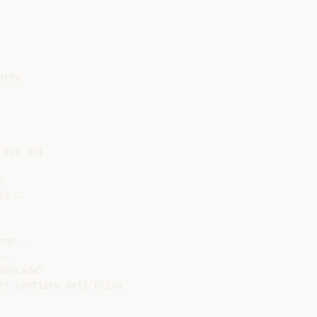
tta

Via dei



3 –

mo –

–

oncada”

i Cantiere dell’Ulivo
