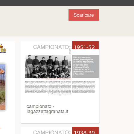
Scaricare
campionato -
lagazzettagranata.it