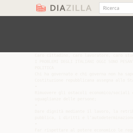
Caro cittadino, caro lavoratore, caro stud
I PROBLEMI DEGLI ITALIANI OGGI SONO PESANT
POLITICA

Chi ha governato e chi governa non ha sap
Costituzione repubblicana assegna allo Sta
•

Rimuovere gli ostacoli economico/sociali c
uguaglianze delle persone;

•

Dare dignità mediante il lavoro, la retri
pubblica, i diritti e l’autodeterminazione
•

Far rispettare al potere economico le rego