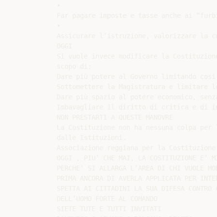
•

Far pagare imposte e tasse anche ai “furbi
•

Assicurare l’istruzione, valorizzare la cu
OGGI

Si vuole invece modificare la Costituzion
scopo di:

Dare più potere al Governo limitando così 
Sottomettere la Magistratura e limitare le
Dare più spazio al potere economico, senza
Imbavagliare il diritto di critica e di in
NON PRESTARTI A QUESTE MANOVRE

La Costituzione non ha nessuna colpa per 
dalle Istituzioni.

Associazione reggiana per la Costituzione

OGGI , PIU’ CHE MAI, LA COSTITUZIONE E’ MI
PERCHE’ SI ALLARGA L’AREA DI CHI VUOLE MOD
PRIMA ANCORA DI AVERLA APPLICATA PER INTER
SPETTA AI CITTADINI LA SUA DIFESA CONTRO C
DELL’UOMO FORTE AL COMANDO

SIETE TUTE E TUTTI INVITATI
