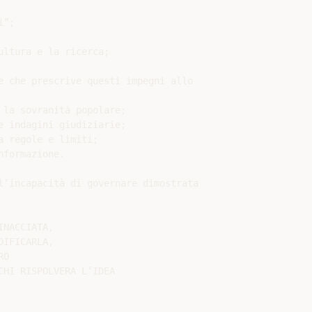
”;

ltura e la ricerca;

e che prescrive questi impegni allo

la sovranità popolare;

 indagini giudiziarie;

 regole e limiti;

formazione.

l’incapacità di governare dimostrata

NACCIATA,

IFICARLA,

O

HI RISPOLVERA L’IDEA
