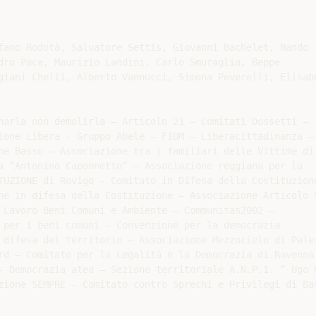
fano Rodotà, Salvatore Settis, Giovanni Bachelet, Nando

dro Pace, Maurizio Landini, Carlo Smuraglia, Beppe

giani Chelli, Alberto Vannucci, Simona Peverelli, Elisabe
narla non demolirla – Articolo 21 – Comitati Dossetti –

ione Libera - Gruppo Abele – FIOM – Liberacittadinanza –

ne Basso – Associazione tra i familiari delle Vittime di 
a “Antonino Caponnetto” – Associazione reggiana per la

TUZIONE di Rovigo - Comitato in Difesa della Costituzione
ne in difesa della Costituzione – Associazione Articolo 5
 Lavoro Beni Comuni e Ambiente – Communitas2002 –

 per i beni comuni – Convenzione per la democrazia

 difesa del territorio – Associazione Mezzocielo di Paler
rd – Comitato per la Legalità e la Democrazia di Ravenna 
- Democrazia atea – Sezione territoriale A.N.P.I. ” Ugo R
zione SEMPRE - Comitato contro Sprechi e Privilegi di Bar