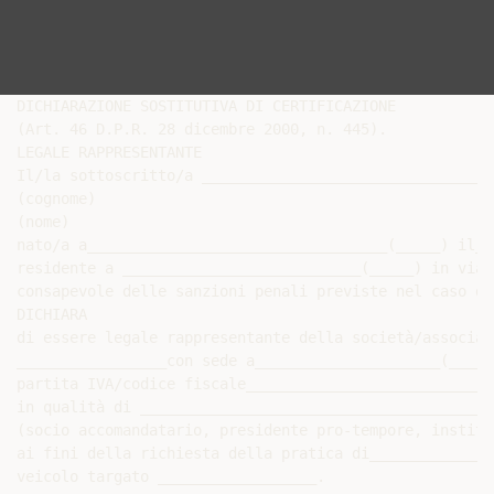
DICHIARAZIONE SOSTITUTIVA DI CERTIFICAZIONE

(Art. 46 D.P.R. 28 dicembre 2000, n. 445).

LEGALE RAPPRESENTANTE

Il/la sottoscritto/a _________________________________
(cognome)

(nome)

nato/a a__________________________________(_____) il__
residente a ___________________________(_____) in via_
consapevole delle sanzioni penali previste nel caso di
DICHIARA

di essere legale rappresentante della società/associaz
_________________con sede a_____________________(____)
partita IVA/codice fiscale____________________________
in qualità di ________________________________________
(socio accomandatario, presidente pro-tempore, instito
ai fini della richiesta della pratica di______________
veicolo targato __________________.
