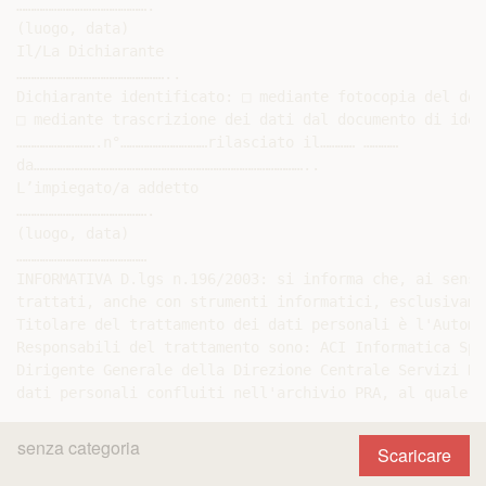
……………………………………….

(luogo, data)

Il/La Dichiarante

……………………………………………..

Dichiarante identificato: □ mediante fotocopia del doc
□ mediante trascrizione dei dati dal documento di iden
……………………….n°…………………………rilasciato il………… …………

da…………………………………………………………………………………..

L’impiegato/a addetto

……………………………………….

(luogo, data)

………………………………………

INFORMATIVA D.lgs n.196/2003: si informa che, ai sensi
trattati, anche con strumenti informatici, esclusivame
Titolare del trattamento dei dati personali è l'Automo
Responsabili del trattamento sono: ACI Informatica SpA
Dirigente Generale della Direzione Centrale Servizi De
senza categoria
Scaricare