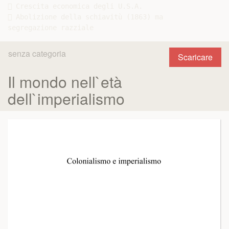
 Crescita economica degli U.S.A.

 Abolizione della schiavitù (1863) ma

senza categoria
Scaricare
Il mondo nell`età
dell`imperialismo