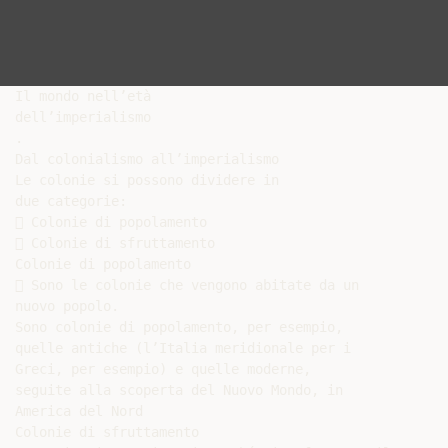
Il mondo nell’età

dell’imperialismo

.

Dal colonialismo all’imperialismo

Le colonie si possono dividere in

due categorie:

 Colonie di popolamento

 Colonie di sfruttamento

Colonie di popolamento

 Sono le colonie che vengono abitate da un

nuovo popolo.

Sono colonie di popolamento, per esempio,

quelle antiche (l’Italia meridionale per i

Greci, per esempio) e quelle moderne,

seguite alla scoperta del Nuovo Mondo, in

America del Nord

Colonie di sfruttamento
