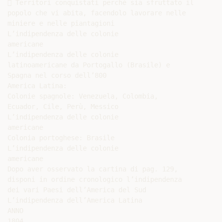
 Territori conquistati perché sia sfruttato il

popolo che vi abita, facendolo lavorare nelle

miniere e nelle piantagioni

L’indipendenza delle colonie

americane

L’indipendenza delle colonie

latinoamericane da Portogallo (Brasile) e

Spagna nel corso dell’800

America Latina:

Colonie spagnole: Venezuela, Colombia,

Ecuador, Cile, Perù, Messico

L’indipendenza delle colonie

americane

Colonia portoghese: Brasile

L’indipendenza delle colonie

americane

Dopo aver osservato la cartina di pag. 129,

disponi in ordine cronologico l’indipendenza

dei vari Paesi dell’America del Sud

L’indipendenza dell’America Latina

ANNO

1804
