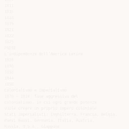
1811

1816

1818

1819

1821

1822

1825

PAESE

L’indipendenza dell’America Latina

1828

1830

1838

1844

1898

Colonialismo e imperialismo

1870 – 1914: fase aggressiva del

colonialismo, in cui ogni grande potenza

vuole creare un proprio impero coloniale

Stati imperialisti: Inghilterra, Francia, Belgio,

Paesi Bassi, Germania, Italia, Austria,

Russia, U.S.A., Giappone
