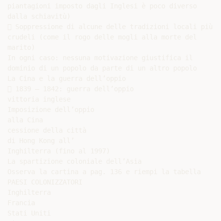
piantagioni imposto dagli Inglesi è poco diverso

dalla schiavitù)

 Soppressione di alcune delle tradizioni locali più

crudeli (come il rogo delle mogli alla morte del

marito)

In ogni caso: nessuna motivazione giustifica il

dominio di un popolo da parte di un altro popolo

La Cina e la guerra dell’oppio

 1839 – 1842: guerra dell’oppio

vittoria inglese

Imposizione dell’oppio

alla Cina

cessione della città

di Hong Kong all’

Inghilterra (fino al 1997)

La spartizione coloniale dell’Asia

Osserva la cartina a pag. 136 e riempi la tabella

PAESI COLONIZZATORI

Inghilterra

Francia

Stati Uniti
