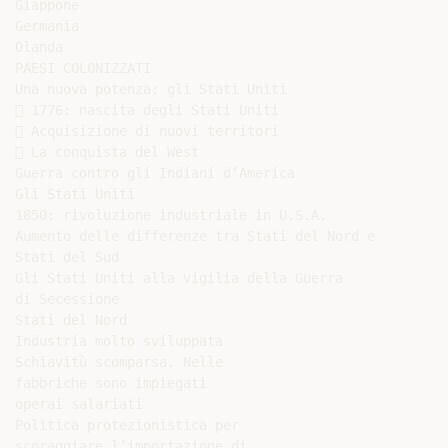
Giappone

Germania

Olanda

PAESI COLONIZZATI

Una nuova potenza: gli Stati Uniti

 1776: nascita degli Stati Uniti

 Acquisizione di nuovi territori

 La conquista del West

Guerra contro gli Indiani d’America

Gli Stati Uniti

1850: rivoluzione industriale in U.S.A.

Aumento delle differenze tra Stati del Nord e

Stati del Sud

Gli Stati Uniti alla vigilia della Guerra

di Secessione

Stati del Nord

Industria molto sviluppata

Schiavitù scomparsa. Nelle

fabbriche sono impiegati

operai salariati

Politica protezionistica per

scoraggiare l’importazione di
