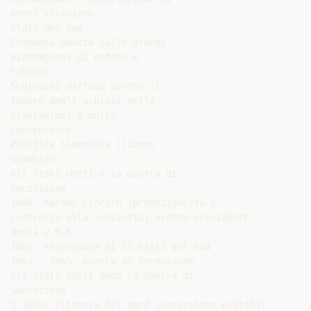
merci straniere

Stati del Sud

Economia basata sulle grandi

piantagioni di cotone e

tabacco

Schiavitù diffusa perché il

lavoro degli schiavi nelle

piantagioni è molto

conveniente

Politica liberista (libero

scambio)

Gli Stati Uniti e la Guerra di

Secessione

1860: Abramo Lincoln (protezionista e

contrario alla schiavitù) eletto presidente

degli U.S.A.

1861: secessione di 11 Stati del Sud

1861 – 1865: Guerra di Secessione

Gli Stati Uniti dopo la Guerra di

Secessione

 1865: vittoria del Nord (secessione evitata)
