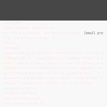
 23/2/2015

SERA Lighting ­ prodotti tia

tel +39 039 6840144 ­ Fax +39 039 6883365 ­ 
[email prote
Tia / Foro Incasso Diam. 78

Codice:

10201020

Apparecchio ad incasso per controsoffitto con ottica f
l’abbagliamento. Disponibile per lampade alogene a bas
rete, lampade a ioduri metallici con riflettore incorp
TRIDONIC ad alta efficienza ed elevato rapporto lumen/
differenti dimensioni nei colori bianco e nero . Il bo
un’estetica gradevole e facilità di installazione. Pre
remoto. (Versione LED fornita con alimentatore)

immagine prodotto

Sorgente luminosa:

50W 230V PAR16 GZ10

foro incasso diam. 78
