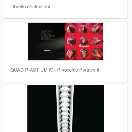
Libretto d`istruzioni
QUAD R AST UD IO - Pinocchio Portaconi