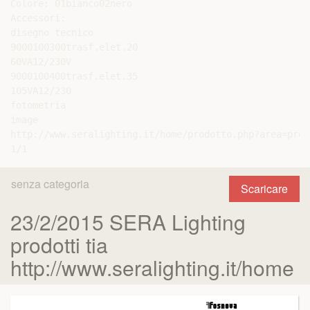
Colore: 01bianco02nero

Accessori:

disegno tecnico

9000100300trasf.elet.20­

60VA12/230V

9000100400trasf.elet.35­

105VA12/230

fotometria

image

http://www.seralighting.it/home/prodotto.php?area=prodo
senza categoria
Scaricare
23/2/2015 SERA Lighting
prodotti tia
http://www.seralighting.it/home