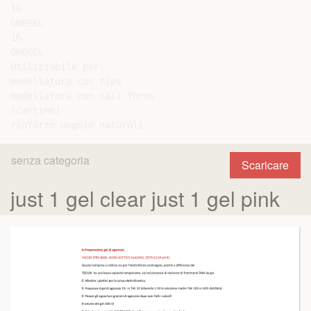
1G

ONEGEL

1G

ONEGEL

Utilizzabile per:

modellatura con tips

modellatura con nail forms

(cartine)

senza categoria
Scaricare
just 1 gel clear just 1 gel pink