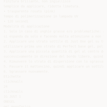
Finitura brillante, non ingiallisce

Semplice da applicare, ridotta limatura.

• trasparente rosato (pink)

Tempo di polimerizzazione in lampada UV

• 120 secondi

Modalità di applicazione

1. Solo in caso di unghie grasse e/o problematiche: ap
si espanda da solo e facendo molta attenzione a non to
2. Applicare uno strato sottile di Just One gel su tut
utilizzare prima uno strato di Perfect base gel, polim
3. Applicare una piccola quantità di gel al centro del
successivamente in direzione del bordo libero, quindi 
4. Rimuovere lo strato di dispersione con lo sgrassant
5. Passare il mattoncino, quindi applicare un sottile 
6. Sgrassare nuovamente.

Etichette

clicknails

24

clicknails

1G JUST 1

ONEGEL

gel monofasico
