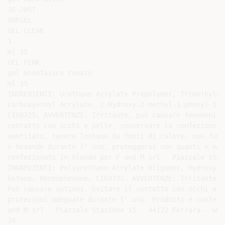
1G JUST

ONEGEL

GEL CLEAR

1

ml 15

GEL PINK

gel monofasico rosato

ml 15

INGREDIENTI: Urethane Acrylate Prepolymer, Trimethylol
Carboxyethyl Acrylate, 2-Hydroxy-2-methyl-1-phenyl-1-p
CI60725. AVVERTENZE: Irritante, può causare fenomeni d
contatto con occhi e pelle, conservare la confezione b
ventilato, tenere lontano da fonti di calore, non fuma
o bevande durante l’ uso, proteggersi con guanti e mas
confezionato in Olanda per F and M srl - Piazzale Staz
INGREDIENTI: Polyurethane Acrylate Oligomer, Hydroxycy
ketone, Benzophenone, CI60725. AVVERTENZE: Irritante, 
Può causare ustioni. Evitare il contatto con occhi e p
protezioni adeguate durante l’ uso. Prodotto e confezi
and M srl - Piazzale Stazione 15 - 44122 Ferrara - www
24
