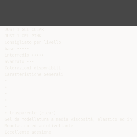
JUST 1 GEL CLEAR

JUST 1 GEL PINK

Consigliato per livello

base •••••

intermedio •••••

avanzato •••

Colorazioni disponibili

Caratteristiche Generali

•

•

•

•

•

• trasparente (clear)

Gel da modellatura a media viscosità, elastico ed infr
Monofasico ed autolivellante

Eccellente adesione
