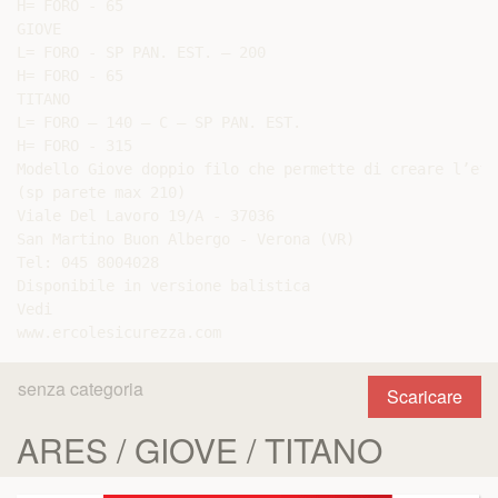
H= FORO - 65

GIOVE

L= FORO - SP PAN. EST. – 200

H= FORO - 65

TITANO

L= FORO – 140 – C – SP PAN. EST.

H= FORO - 315

Modello Giove doppio filo che permette di creare l’eff
(sp parete max 210)

Viale Del Lavoro 19/A - 37036

San Martino Buon Albergo - Verona (VR)

Tel: 045 8004028

Disponibile in versione balistica

Vedi

senza categoria
Scaricare
ARES / GIOVE / TITANO