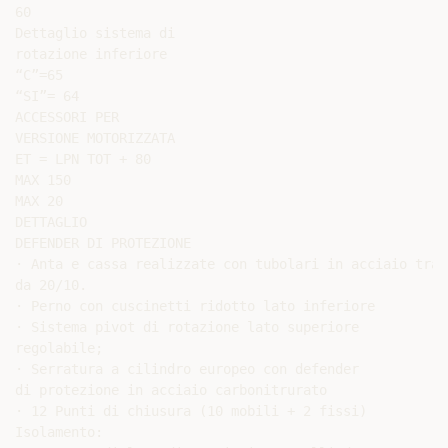
60

Dettaglio sistema di

rotazione inferiore

“C”=65

“SI”= 64

ACCESSORI PER

VERSIONE MOTORIZZATA

ET = LPN TOT + 80

MAX 150

MAX 20

DETTAGLIO

DEFENDER DI PROTEZIONE

· Anta e cassa realizzate con tubolari in acciaio traf
da 20/10.

· Perno con cuscinetti ridotto lato inferiore

· Sistema pivot di rotazione lato superiore

regolabile;

· Serratura a cilindro europeo con defender

di protezione in acciaio carbonitrurato

· 12 Punti di chiusura (10 mobili + 2 fissi)

Isolamento:
