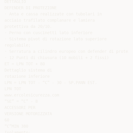
DETTAGLIO

DEFENDER DI PROTEZIONE

· Anta e cassa realizzate con tubolari in

acciaio trafilato complanare e lamiera

protettiva da 20/10.

· Perno con cuscinetti lato inferiore

· Sistema pivot di rotazione lato superiore

regolabile;

· Serratura a cilindro europeo con defender di protezi
· 12 Punti di chiusura (10 mobili + 2 fissi)

ET = LPN TOT + 80

Dettaglio sistema di

rotazione inferiore

LPN = LPN TOT - “C” - 30 - SP.PANN EST.

LPN TOT

www.ercolesicurezza.com

“SE” = “C” - 8

ACCESSORI PER

VERSIONE MOTORIZZATA

60

“C”MIN 380

Isolamento:
