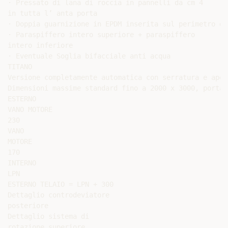
· Pressato di lana di roccia in pannelli da cm 4

in tutta l’ anta porta

· Doppia guarnizione in EPDM inserita sul perimetro di
· Paraspiffero intero superiore + paraspiffero

intero inferiore

· Eventuale Soglia bifacciale anti acqua

TITANO

Versione completamente automatica con serratura e aper
Dimensioni massime standard fino a 2000 x 3000, portat
ESTERNO

VANO MOTORE

230

VANO

MOTORE

170

INTERNO

LPN

ESTERNO TELAIO = LPN + 300

Dettaglio controdeviatore

posteriore

Dettaglio sistema di

rotazione superiore
