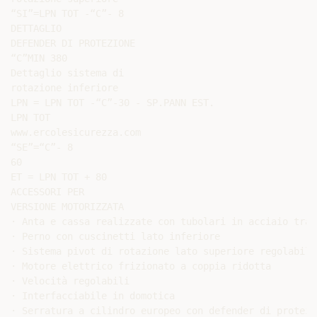
“SI”=LPN TOT -“C”- 8

DETTAGLIO

DEFENDER DI PROTEZIONE

“C”MIN 380

Dettaglio sistema di

rotazione inferiore

LPN = LPN TOT -“C”-30 - SP.PANN EST.

LPN TOT

www.ercolesicurezza.com

“SE”=“C”- 8

60

ET = LPN TOT + 80

ACCESSORI PER

VERSIONE MOTORIZZATA

· Anta e cassa realizzate con tubolari in acciaio traf
· Perno con cuscinetti lato inferiore

· Sistema pivot di rotazione lato superiore regolabile;
· Motore elettrico frizionato a coppia ridotta

· Velocità regolabili

· Interfacciabile in domotica

· Serratura a cilindro europeo con defender di protezi