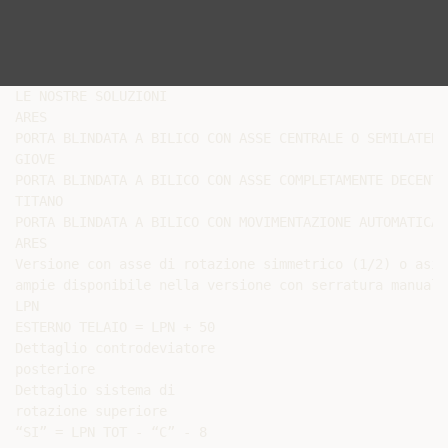
LE NOSTRE SOLUZIONI

ARES

PORTA BLINDATA A BILICO CON ASSE CENTRALE O SEMILATERAL
GIOVE

PORTA BLINDATA A BILICO CON ASSE COMPLETAMENTE DECENTRA
TITANO

PORTA BLINDATA A BILICO CON MOVIMENTAZIONE AUTOMATICA

ARES

Versione con asse di rotazione simmetrico (1/2) o asim
ampie di­sponibile nella versione con serratura manual
LPN

ESTERNO TELAIO = LPN + 50

Dettaglio controdeviatore

posteriore

Dettaglio sistema di

rotazione superiore

“SI” = LPN TOT - “C” - 8
