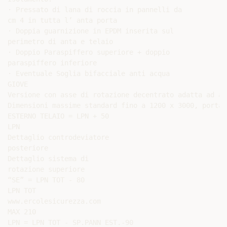
· Pressato di lana di roccia in pannelli da

cm 4 in tutta l’ anta porta

· Doppia guarnizione in EPDM inserita sul

perimetro di anta e telaio

· Doppio Paraspiffero superiore + doppio

paraspiffero inferiore

· Eventuale Soglia bifacciale anti acqua

GIOVE

Versione con asse di rotazione decentrato adatta ad ap
Dimensioni massime standard fino a 1200 x 3000, portat
ESTERNO TELAIO = LPN + 50

LPN

Dettaglio controdeviatore

posteriore

Dettaglio sistema di

rotazione superiore

“SE” = LPN TOT - 80

LPN TOT

www.ercolesicurezza.com

MAX 210

LPN = LPN TOT - SP.PANN EST.-90
