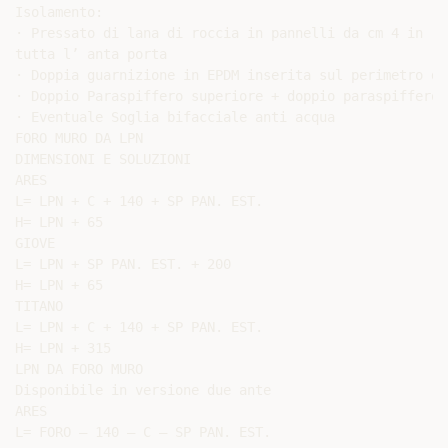
Isolamento:

· Pressato di lana di roccia in pannelli da cm 4 in

tutta l’ anta porta

· Doppia guarnizione in EPDM inserita sul perimetro di
· Doppio Paraspiffero superiore + doppio paraspiffero 
· Eventuale Soglia bifacciale anti acqua

FORO MURO DA LPN

DIMENSIONI E SOLUZIONI

ARES

L= LPN + C + 140 + SP PAN. EST.

H= LPN + 65

GIOVE

L= LPN + SP PAN. EST. + 200

H= LPN + 65

TITANO

L= LPN + C + 140 + SP PAN. EST.

H= LPN + 315

LPN DA FORO MURO

Disponibile in versione due ante

ARES

L= FORO – 140 – C – SP PAN. EST.
