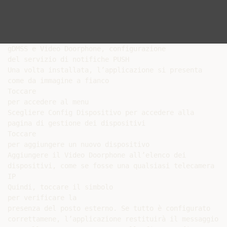
gDMSS e Video Doorphone, configurazione

del servizio di notifiche PUSH

Una volta installata, l’applicazione si presenta

come da immagine a fianco

Toccare

per accedere al menu

Scegliere Config Dispositivo per accedere alla

pagina di gestione dei dispositivi

Toccare

per aggiungere un nuovo dispositivo

Aggiungere il Video Doorphone all’elenco dei

dispositivi, come se fosse una qualsiasi telecamera

IP

Quindi, toccare il simbolo

per verificare la

presenza del posto esterno. Se tutto è configurato

correttamene, l’applicazione restituirà il messaggio
