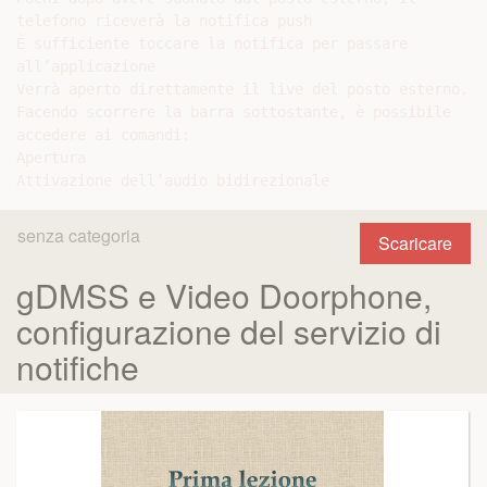
telefono riceverà la notifica push

È sufficiente toccare la notifica per passare

all’applicazione

Verrà aperto direttamente il live del posto esterno.

Facendo scorrere la barra sottostante, è possibile

accedere ai comandi:

Apertura

senza categoria
Scaricare
gDMSS e Video Doorphone,
configurazione del servizio di
notifiche