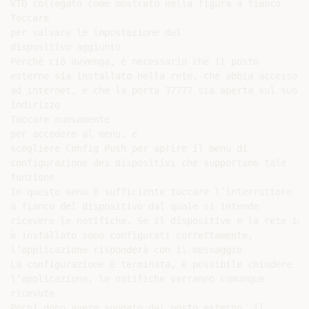
VTO collegato come mostrato nella figura a fianco

Toccare

per salvare le impostazione del

dispositivo aggiunto

Perché ciò avvenga, è necessario che il posto

esterno sia installato nella rete, che abbia accesso

ad internet, e che la porta 37777 sia aperta sul suo

indirizzo

Toccare nuovamente

per accedere al menu, e

scegliere Config Push per aprire il menu di

configurazione dei dispositivi che supportano tale

funzione

In questo menu è sufficiente toccare l’interruttore

a fianco del dispositivo dal quale si intende

ricevere le notifiche. Se il dispositive e la rete in c
è installato sono configurati correttamente,

l’applicazione risponderà con il messaggio

La configurazione è terminata, è possibile chiudere

l’applicazione, le notifiche verranno comunque

ricevute

Pochi dopo avere suonato dal posto esterno, il
