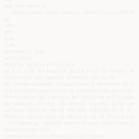
www.asptrapani.it

- Comunicazione Codice Univoco Identificatìvo dell'Azi
ai

sensi

del

D.M.

n.55

del03Aprile 2013.

elettronica

OGGETTO: Fattura Elettronica

Il p.V. n.55 del 03Aprile 2013 e s.m.i ha fissato la d
elettronica nei rappofii economici con la PA.

In ottemperanzaatale disposizione, a decorrere dal 3l/
e/o richieste equivalenti di pagamento che non siano t
interscambio (SDI) gestito dal Ministero dell'Economia
Si comunica, altresì, che decorsi tre mesi dalla sudde
caftacea anche se emesse con data antecedente al 3l ma
Premesso quanto sopra si comunica che le fatture elett
riferimento al seguente Codice Univoco Identificativo

Denominazione Ente

Azienda Sanitaria Provinciale di Trapani
