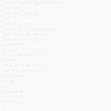
Codice Univoco Identificativo

I]FIV/89

Nome dell'Ufficio

Uff

Codice Fiscale

Ultima data v ahdazione C.F.

Data avvio del Servizio

Regione dell'Ufficio

31t03t2015

Sicilia

Provincia dell'Ufficio

Traoani

lndiriz,zo del l'I lffi

Cao dell'ufficio

YiaMazzini

9l100

cì

eFauura PA

0236328081s

13ltt/2013

o
