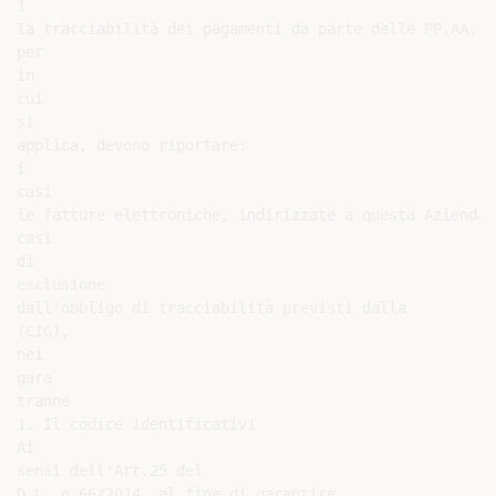
1

Ia tracciabilità dei pagamenti da parte delle PP.AA.

per

in

cui

si

applica, devono riportare:

i

casi

le fatture elettroniche, indirizzate a questa Azienda,

casi

di

esclusione

dall'obbligo di tracciabilità previsti dalla

(CIG),

nei

gara

tranne

1. Il codice identificativi

Ai

sensi dell'Art.25 del

D.L. n.66/2014, al fine di garantire
