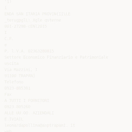
'1)

i

ENDA SAN ITARIA PROV]N{II\LE

_terugpglL: Xgle qsterne

001-27298-cENl2015

I

C.F.

e

P. l.V.A. 02363280815

Settore Economico Finanziario e Patrimoniale

uscita

Via Mazzini, I

91100 TRAPAN]

Telefono

0923-805301

Fax

A TUTTI I FORNITORI

0923-805260

ALLE UU.OO. AZIENDALI

E.IVIAIL

leonardapollina@asptrapani. it

web
