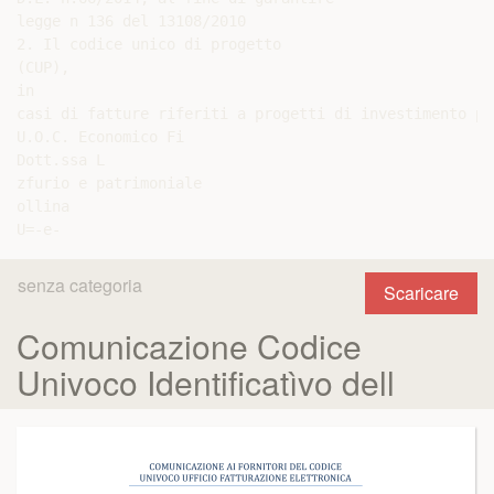
legge n 136 del 13108/2010

2. Il codice unico di progetto

(CUP),

in

casi di fatture riferiti a progetti di investimento pub
U.O.C. Economico Fi

Dott.ssa L

zfurio e patrimoniale

ollina

senza categoria
Scaricare
Comunicazione Codice
Univoco Identificatìvo dell