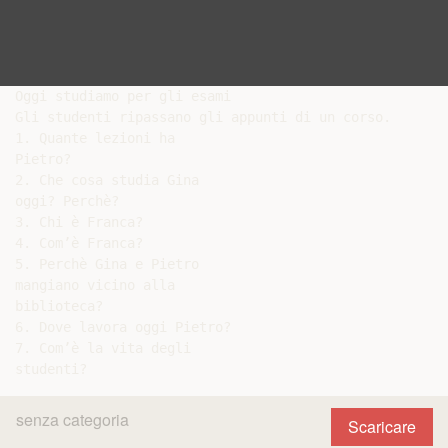
Oggi studiamo per gli esami

Gli studenti ripassano gli appunti di un corso.

1. Quante lezioni ha

Pietro?

2. Che cosa studia Gina

oggi? Perchè?

3. Chi è Franca?

4. Com’è Franca?

5. Perchè Gina e Pietro

mangiano vicino alla

biblioteca?

6. Dove lavora oggi Pietro?

7. Com’è la vita degli

senza categoria
Scaricare