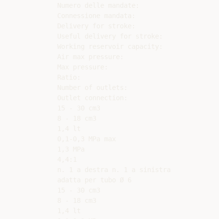
Numero delle mandate:

Connessione mandata:

Delivery for stroke:

Useful delivery for stroke:

Working reservoir capacity:

Air max pressure:

Max pressure:

Ratio:

Number of outlets:

Outlet connection:

15 - 30 cm3

8 - 18 cm3

1,4 lt

0,1-0,3 MPa max

1,3 MPa

4,4:1

n. 1 a destra n. 1 a sinistra

adatta per tubo Ø 6

15 - 30 cm3

8 - 18 cm3

1,4 lt
