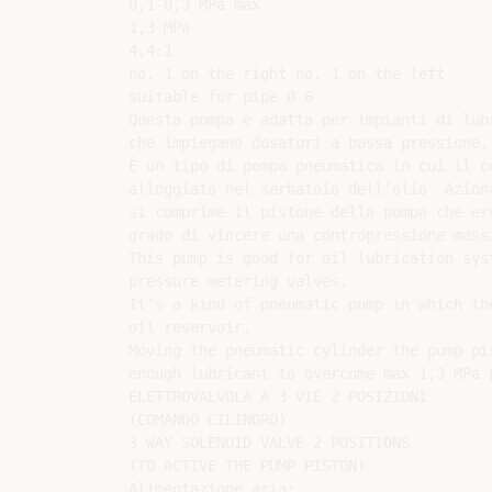
0,1-0,3 MPa max

1,3 MPa

4,4:1

no. 1 on the right no. 1 on the left

suitable for pipe Ø 6

Questa pompa è adatta per impianti di lubr
che impiegano dosatori a bassa pressione.

È un tipo di pompa pneumatica in cui il co
alloggiato nel serbatoio dell’olio. Azion
si comprime il pistone della pompa che ero
grado di vincere una contropressione massi
This pump is good for oil lubrication syst
pressure metering valves.

It’s a kind of pneumatic pump in which the
oil reservoir.

Moving the pneumatic cylinder the pump pis
enough lubricant to overcome max 1,3 MPa p
ELETTROVALVOLA A 3 VIE 2 POSIZIONI

(COMANDO CILINDRO)

3 WAY SOLENOID VALVE 2 POSITIONS

(TO ACTIVE THE PUMP PISTON)

Alimentazione aria:
