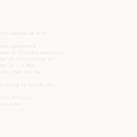
ificazione ad olio

rpo pompante è

ando il cilindro pneumatico

ga il lubrificante in

ma di 1,3 MPa.

ems that use low

 casing is inside the

ton delivers

ressure.
