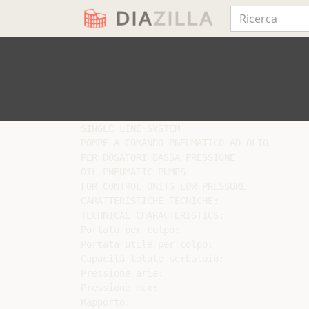
SINGLE LINE SYSTEM

POMPE A COMANDO PNEUMATICO AD OLIO

PER DOSATORI BASSA PRESSIONE

OIL PNEUMATIC PUMPS

FOR CONTROL UNITS LOW PRESSURE

CARATTERISTICHE TECNICHE:

TECHNICAL CHARACTERISTICS:

Portata per colpo:

Portata utile per colpo:

Capacità totale serbatoio:

Pressione aria:

Pressione max:

Rapporto:
