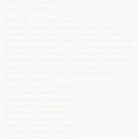
formazione di condensa si

evita la formazione di muffa

3

PROTEZIONE DAL CALORE: anche

in estate, grazie a particolari vetri isolanti (i

cosiddetti vetri selettivi), è possibile climatizzare 
entrare la luce ma bloccando il calore eccessivo all'es
4 ISOLAMENTO ACUSTICO: fra i plus 5 CONTROLLO RICAMBIO 
dei nuovi vetri isolanti la protezione dai rumori prov
particolare lavorazione "stratiﬁcata" che garantisce u
l'apertura dell'anta a "ribalta" garantisce il ricambi
ﬁnestra e riducendo così i consumi energetici.

Risparmio energetico

I vetri incidono fortemente

sul risparmio energetico

delle abitazioni attraverso le

prestazioni di permeabilità

all'aria e di trasmittanza

termica. Nella foto tre

esempi: 1) vetrata isolante,

2) vetrata isolante con un

lato stratificato, 3) vetrata
