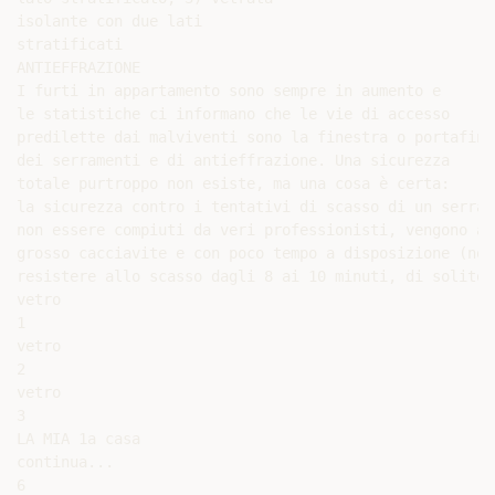
isolante con due lati

stratificati

ANTIEFFRAZIONE

I furti in appartamento sono sempre in aumento e

le statistiche ci informano che le vie di accesso

predilette dai malviventi sono la finestra o portafine
dei serramenti e di antieffrazione. Una sicurezza

totale purtroppo non esiste, ma una cosa è certa:

la sicurezza contro i tentativi di scasso di un serram
non essere compiuti da veri professionisti, vengono at
grosso cacciavite e con poco tempo a disposizione (non
resistere allo scasso dagli 8 ai 10 minuti, di solito 
vetro

1

vetro

2

vetro

3

LA MIA 1a casa

continua...

6
