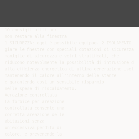
10 consigli utili per...

non restare alla finestra

1 SICUREZZA: oggi è possibile equipag- 2 ISOLAMENTO TE
giare le ﬁnestre con speciali dotazioni di sicurezza c
maniglie di sicurezza e vetri stratiﬁcati, che

riducono notevolmente la possibilità di intrusione da 
alta efﬁcienza energetica di ultima generazione isolan
mantenendo il calore all'interno delle stanze

e garantendo così un sensibile risparmio

nelle spese di riscaldamento.

Aerazione controllata

La forbice per areazione

controllata consente una

corretta areazione delle

abitazioni senza

un'eccessiva perdita di

calore, e prevenendo la
