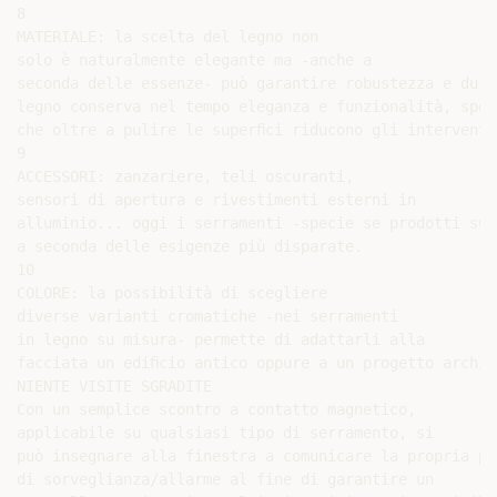
8

MATERIALE: la scelta del legno non

solo è naturalmente elegante ma -anche a

seconda delle essenze- può garantire robustezza e dura
legno conserva nel tempo eleganza e funzionalità, spec
che oltre a pulire le superﬁci riducono gli interventi
9

ACCESSORI: zanzariere, teli oscuranti,

sensori di apertura e rivestimenti esterni in

alluminio... oggi i serramenti -specie se prodotti su 
a seconda delle esigenze più disparate.

10

COLORE: la possibilità di scegliere

diverse varianti cromatiche -nei serramenti

in legno su misura- permette di adattarli alla

facciata un ediﬁcio antico oppure a un progetto archit
NIENTE VISITE SGRADITE

Con un semplice scontro a contatto magnetico,

applicabile su qualsiasi tipo di serramento, si

può insegnare alla finestra a comunicare la propria po
di sorveglianza/allarme al fine di garantire un
