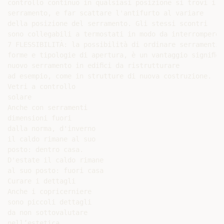
controllo continuo in qualsiasi posizione si trovi il

serramento, e far scattare l'antifurto al variare

della posizione del serramento. Gli stessi scontri

sono collegabili a termostati in modo da interrompere 
7 FLESSIBILITÀ: la possibilità di ordinare serramenti 
forme e tipologie di apertura, è un vantaggio signiﬁca
nuovo serramento in ediﬁci da ristrutturare

ad esempio, come in strutture di nuova costruzione.

Vetri a controllo

solare

Anche con serramenti

dimensioni fuori

dalla norma, d'inverno

il caldo rimane al suo

posto: dentro casa.

D'estate il caldo rimane

al suo posto: fuori casa

Curare i dettagli

Anche i copricerniere

sono piccoli dettagli

da non sottovalutare

nell’estetica
