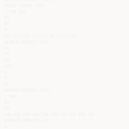
ALICE GIORDA (194)

3 194 194

93

93

8

613 613 613 613 613 613 613 613

GLORIA DECARLI (34)

4

34

34

194

8

93

93

ROMINA DIONISI (193)

5 193

93

34

194 194 194 194 194 194 194 194 194 194

GIORGIA MONTINI (31)

6
