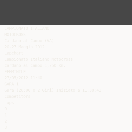
CAMPIONATO ITALIANO

MOTOCROSS

Cardano al Campo (VA)

26-27 Maggio 2012

Lapchart

Campionato Italiano Motocross

Cardano al campo 1,750 Km.

FEMMINILE

27/05/2012 11:40

GARA 1

Gara (20:00 e 2 Giri) Iniziato a 11:38:41

Competitors

Laps

0

1

2

3
