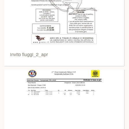
invito fiuggi_2_apr