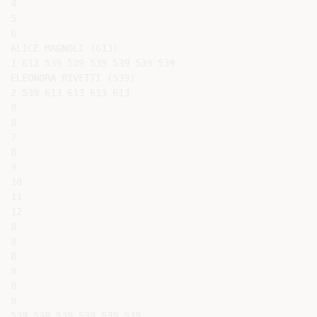
4

5

6

ALICE MAGNOLI (613)

1 613 539 539 539 539 539 539

ELEONORA RIVETTI (539)

2 539 613 613 613 613

8

8

7

8

9

10

11

12

8

8

8

8

8

8

539 539 539 539 539 539
