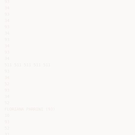
93

34

93

34

93

34

93

34

93

34

511 511 511 511 511

93

34

52

93

34

52

FLORIANA PARRINI (93)

10

93

52

31
