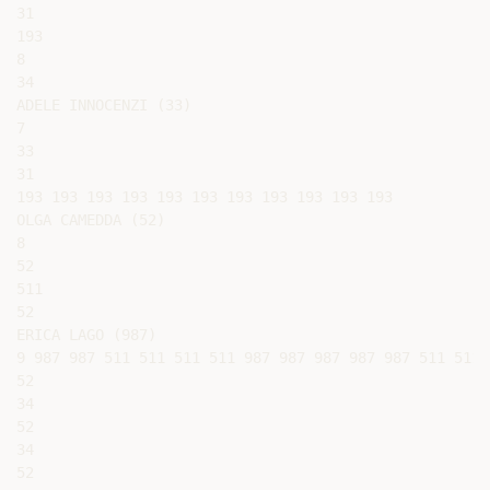
31

193

8

34

ADELE INNOCENZI (33)

7

33

31

193 193 193 193 193 193 193 193 193 193 193

OLGA CAMEDDA (52)

8

52

511

52

ERICA LAGO (987)

9 987 987 511 511 511 511 987 987 987 987 987 511 511

52

34

52

34

52
