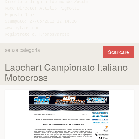
Direttore di gara Idelmondo Zocchi

Race Director Attilio Pignotti

Esposta Ora: _____

Stampato: 27/05/2012 12.14.26

www.mylaps.com

senza categoria
Scaricare
Lapchart Campionato Italiano
Motocross