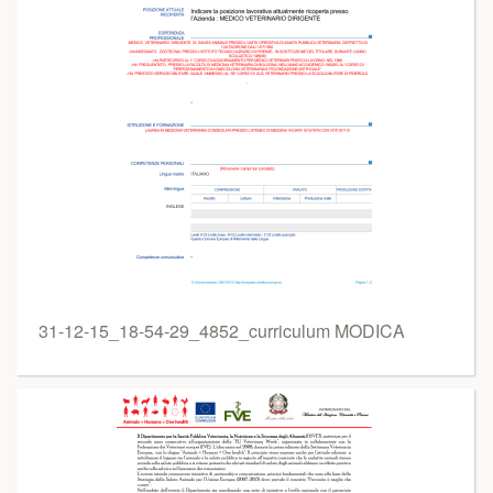
31-12-15_18-54-29_4852_curriculum MODICA