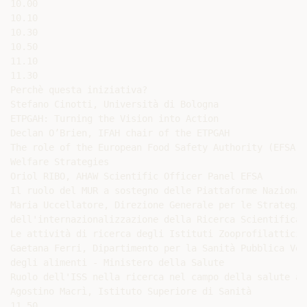
10.00

10.10

10.30

10.50

11.10

11.30

Perchè questa iniziativa?

Stefano Cinotti, Università di Bologna

ETPGAH: Turning the Vision into Action

Declan O’Brien, IFAH chair of the ETPGAH

The role of the European Food Safety Authority (EFSA) 
Welfare Strategies

Oriol RIBO, AHAW Scientific Officer Panel EFSA

Il ruolo del MUR a sostegno delle Piattaforme Nazionali
Maria Uccellatore, Direzione Generale per le Strategie
dell'internazionalizzazione della Ricerca Scientifica 
Le attività di ricerca degli Istituti Zooprofilattici 
Gaetana Ferri, Dipartimento per la Sanità Pubblica Vet
degli alimenti - Ministero della Salute

Ruolo dell'ISS nella ricerca nel campo della salute ani
Agostino Macrì, Istituto Superiore di Sanità

11.50
