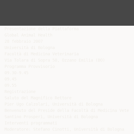
Presentazione della Piattaforma

Global Animal Health

28 febbraio 2007

Università di Bologna

Facoltà di Medicina Veterinaria

Via Tolara di Sopra 50, Ozzano Emilia (BO)

Programma Provvisorio

09.30-9.45

09.45

09.55

Registrazione

Saluto del Magnifico Rettore

Pier Ugo Calzolari, Università di Bologna

Benvenuto del Preside della Facoltà di Medicina Veterin
Santino Prosperi, Università di Bologna

Interventi programmati

Moderatore: Stefano Cinotti, Università di Bologna
