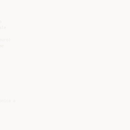


le

uro)

e
