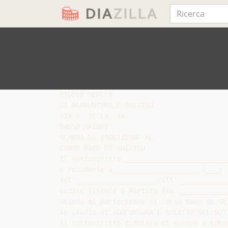
STUDIO MEDICO

DI AGOPUNTURA E SHIATSU

VIA S. TECLA, 24

84010 MAIORI

SCHEDA DI ISCRIZIONE AL

CORSO BASE DI SHIATSU

Il sottoscritto _________________________
e residente a_____________________ (___) 
tel ___________________ cell ____________
codice fiscale o Partita Iva _____________
chiede di partecipare al corso base di SH
lo studio di AGOPUNTURA E SHIATSU DEL DOTT
Il sottoscritto dichiara di essere a cono