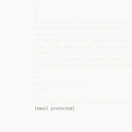






Il corso prevede lezioni teoriche ed eser
valutazione delle nozioni apprese per il 
superato.

Il costo del corso è di cinquecento/00 eu
entro il 20 febbraio 2010 ed il restante 
finale.

Il corso è attivato con numero minimo di 
Autorizzazione al trattamento dei miei da
si

no

Data ________________

Firma

_______________________

[email protected]