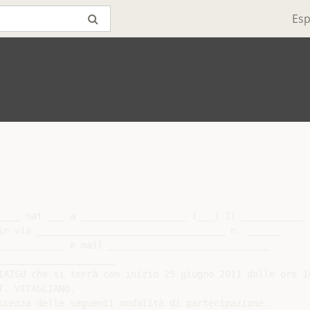
Esp
____ nat ___ a ___________________ (___) Il ___________

in via __________________________________ n. ______

____________ e mail _____________________________

____________________

IATSU che si terrà con inizio 25 giugno 2011 dalle ore 14
. VITAGLIANO.

scenza delle seguenti modalità di partecipazione:
