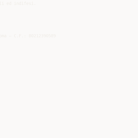
i ed indifesi.

ma – C.F.: 80212390589
