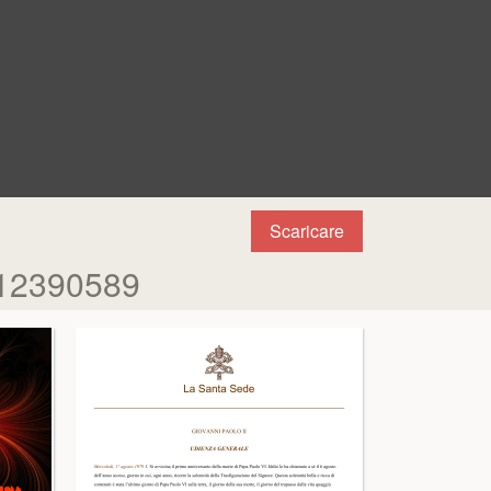
Scaricare
0212390589