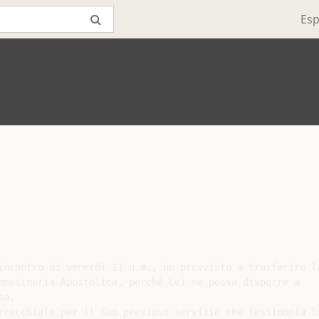
Esp
incontro di venerdì 11 u.m., ho provvisto a trasferire la
emosineria Apostolica, perché Lei ne possa disporre a

a.

rrocchiale per il Suo prezioso servizio che testimonia la