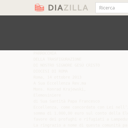
PARROCCHIA

DELLA TRASFIGURAZIONE

DI NOSTRO SIGNORE GESÙ CRISTO

DIOCESI DI ROMA

Roma, 14 ottobre 2013

A Sua Eccellenza Rev.ma

Mons. Konrad Krajewski,

Elemosiniere

di Sua Santità Papa Francesco

Eccellenza, come concordato con Lei nell’
somma di 1.000,00 euro sul conto della El
favore dei profughi e rifugiati a Lampedus
La ringrazio a nome di questa comunità pa