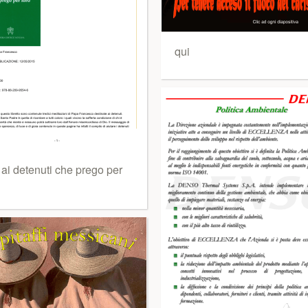
qui
 ai detenuti che prego per