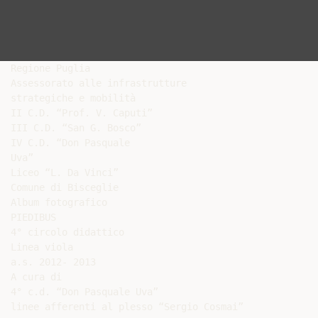
Regione Puglia

Assessorato alle infrastrutture

strategiche e mobilità

II C.D. “Prof. V. Caputi”

III C.D. “San G. Bosco”

IV C.D. “Don Pasquale

Uva”

Liceo “L. Da Vinci”

Comune di Bisceglie

Album fotografico

PIEDIBUS

4° circolo didattico

Linea viola

a.s. 2012- 2013

A cura di

4° c.d. “Don Pasquale Uva”
