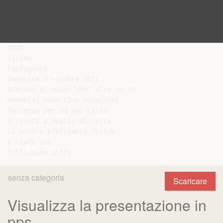
SMVC

Ticino

Castagnata

Domenica 9 ottobre 2011

Ritrovo al museo SMVC alle 14.15

Memorial Room Clay Regazzoni

Partenza per la Val Colla

Arrivati a Maglio di Colla

Il nostro presidente Milton

È stata una

senza categoria
Scaricare
Visualizza la presentazione in
pps