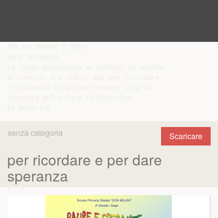
PER RICORDARE E PER

DARE SPERANZA

La Shoah presentata ai bambini di quinta

attraverso tre video, due per ricordare

l’Olocausto ed uno per tenere viva la

speranza della Pace in Palestina

senza categoria
Scaricare
per ricordare e per dare
speranza