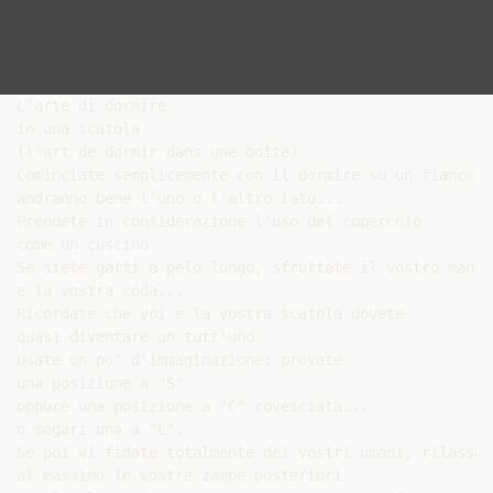
L’arte di dormire

in una scatola

(l'art de dormir dans une boîte)

Cominciate semplicemente con il dormire su un fianco...
andranno bene l'uno o l'altro lato...

Prendete in considerazione l'uso del coperchio

come un cuscino

Se siete gatti a pelo lungo, sfruttate il vostro mantel
e la vostra coda...

Ricordate che voi e la vostra scatola dovete

quasi diventare un tutt'uno

Usate un po' d'immaginazione: provate

una posizione a "S"

oppure una posizione a "C" rovesciata...

o magari una a "L".

Se poi vi fidate totalmente dei vostri umani, rilassate
al massimo le vostre zampe posteriori
