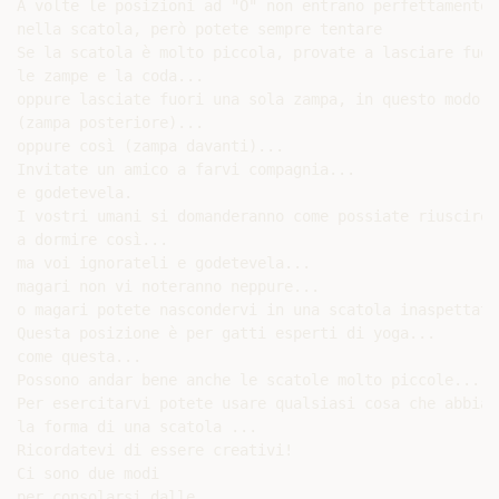
A volte le posizioni ad "O" non entrano perfettamente

nella scatola, però potete sempre tentare

Se la scatola è molto piccola, provate a lasciare fuori
le zampe e la coda...

oppure lasciate fuori una sola zampa, in questo modo

(zampa posteriore)...

oppure così (zampa davanti)...

Invitate un amico a farvi compagnia...

e godetevela.

I vostri umani si domanderanno come possiate riuscire

a dormire così...

ma voi ignorateli e godetevela...

magari non vi noteranno neppure...

o magari potete nascondervi in una scatola inaspettata.
Questa posizione è per gatti esperti di yoga...

come questa...

Possono andar bene anche le scatole molto piccole...

Per esercitarvi potete usare qualsiasi cosa che abbia

la forma di una scatola ...

Ricordatevi di essere creativi!

Ci sono due modi

per consolarsi dalle
