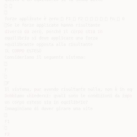
 



forze applicate è zero  F1  F2      Fn  0

Se le forze applicate hanno risultante

diversa da zero, perché il corpo stia in

equilibrio si deve applicare una forza

equilibrante opposta alla risultante

IL CORPO ESTESO

Consideriamo il seguente sistema:



F



F

Il sistema, pur avendo risultante nulla, non è in equil
Dobbiamo chiederci: quali sono le condizioni da imporr
un corpo esteso sia in equilibrio?

Immaginiamo di dover girare una vite



F1



F2
