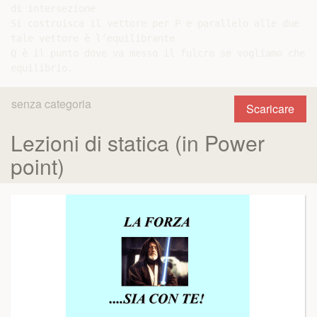
di intersezione

Si costruisca il vettore per P e parallelo alle due fo
tale vettore è l’equilibrante

Q è il punto dove va messo il fulcro se vogliamo che i
senza categoria
Scaricare
Lezioni di statica (in Power
point)