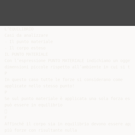
L’EQUILIBRIO

Casi da analizzare

- Il punto materiale

- Il corpo esteso

IL PUNTO MATERIALE

Con l’espressione PUNTO MATERIALE indichiamo un oggetto
dimensioni piccole rispetto all’ambiente in cui si trov
P

In questo caso tutte le forze si considerano come

applicate nello stesso punto!

P

Se sul punto materiale è applicata una sola forza esso 
può essere in equilibrio



F

Affinché il corpo sia in equilibrio devono essere appli
più forze con risultante nulla
