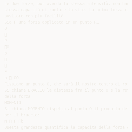
Le due forze, pur avendo la stessa intensità, non hanno
stessa capacità di ruotare la vite. La prima forza ries
avvitare con più facilità

Sia F una forza applicata in un punto P….

Q



P

O

b





F

b  OQ

Fissiamo un punto O, che sarà il nostro centro di rota
Si chiama BRACCIO la distanza fra il punto O e la rett
della forza

MOMENTO

Si chiama MOMENTO rispetto al punto O il prodotto della
per il braccio:

M  F b

Questa grandezza quantifica la capacità della forza di