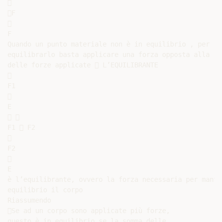


F



F

Quando un punto materiale non è in equilibrio , per

equilibrarlo basta applicare una forza opposta alla ri
delle forze applicate  L’EQUILIBRANTE



F1



E

 

F1  F2



F2



E

è l’equilibrante, ovvero la forza necessaria per manten
equilibrio il corpo

Riassumendo

Se ad un corpo sono applicate più forze,

questo è in equilibrio se la somma delle
