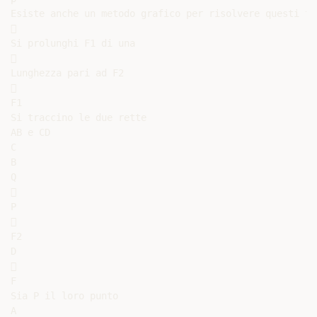
Esiste anche un metodo grafico per risolvere questi ti


Si prolunghi F1 di una



Lunghezza pari ad F2



F1

Si traccino le due rette

AB e CD

C

B

Q



P



F2

D



F

Sia P il loro punto

A
