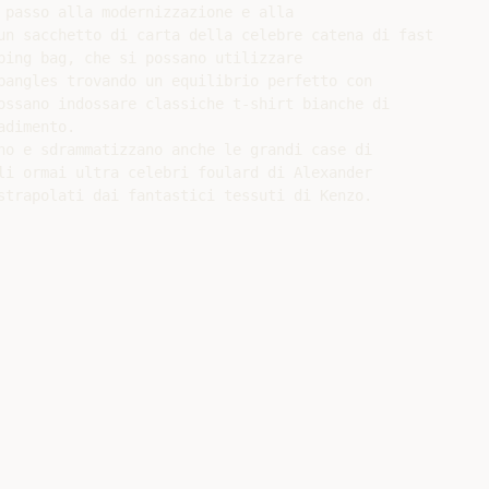
 passo alla modernizzazione e alla

un sacchetto di carta della celebre catena di fast

ping bag, che si possano utilizzare

bangles trovando un equilibrio perfetto con

ossano indossare classiche t-shirt bianche di

dimento.

no e sdrammatizzano anche le grandi case di

li ormai ultra celebri foulard di Alexander
