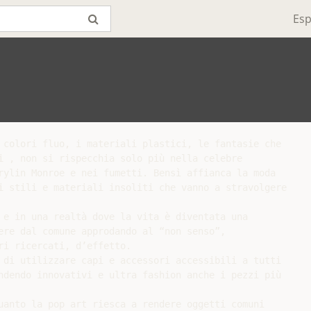
Esp
 colori fluo, i materiali plastici, le fantasie che

i , non si rispecchia solo più nella celebre

rylin Monroe e nei fumetti. Bensì affianca la moda

i stili e materiali insoliti che vanno a stravolgere

 e in una realtà dove la vita è diventata una

ere dal comune approdando al “non senso”,

i ricercati, d’effetto.

 di utilizzare capi e accessori accessibili a tutti

ndendo innovativi e ultra fashion anche i pezzi più

uanto la pop art riesca a rendere oggetti comuni
