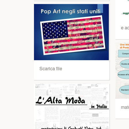
e ad
Scarica file
mate