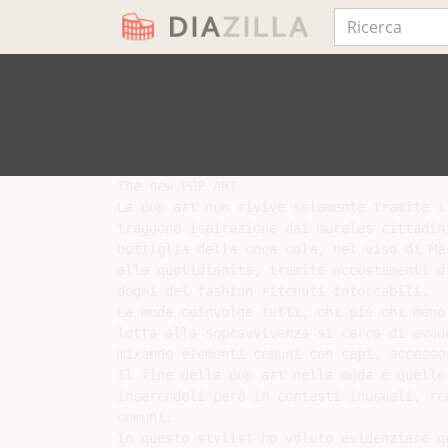
The new POP ART

La pop art non rivive solamente tramite i
traggono ispirazione dai murales cittadin
bottiglia della coca cola, nel viso di Ma
alla quotidianità, tramite accostamenti d
dogmi del fashion ritenuti intoccabili.

La moda coinvolge tutti, chi più chi meno
lotta alla sopravvivenza si cerca di evad
mixando elementi comuni con capi, accessor
Il fine della pop art nella moda è quello
inserendoli però in contesti inusuali, re
comuni.

In questo stylist ho voluto evidenziare q