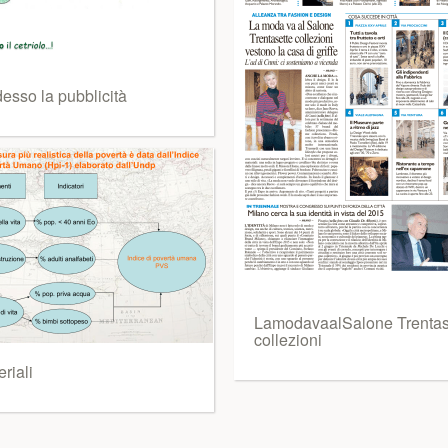
esso la pubblicità
LamodavaalSalone Trentas
collezioni
riali