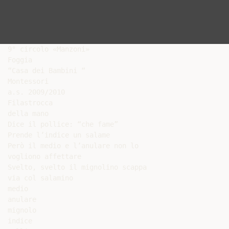
9° circolo «Manzoni»

Foggia

“Casa dei Bambini “

Montessori

a.s. 2009/2010

Filastrocca

della mano

Dice il pollice: “che fame”

Prende l’indice un salame

Però il medio e l’anulare non lo

vogliono affettare

Svelto, svelto il mignolino scappa

via col salamino

medio

anulare

mignolo

indice
