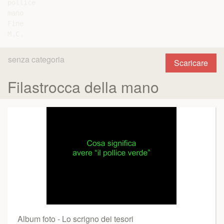
pollice

mano

Fine

senza categoria
Scaricare
Filastrocca della mano
Album foto - Lo scrigno dei tesori