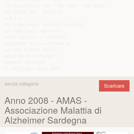
C/C Bancario n. 161 - ABI 1025 - CAB 85580 –

San Paolo IMI - Ghilarza

A.M.A.S.

Informazione e sensibilizzazione

per familiari, operatori

socio-sanitari e volontari

impegnati nell’assistenza a

persone affette dalla

malattia di Alzheimer e

demenze correlate

senza categoria
Scaricare
Anno 2008 - AMAS -
Associazione Malattia di
Alzheimer Sardegna