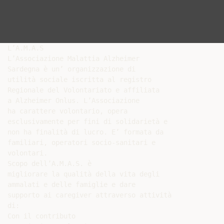
L’A.M.A.S

L’Associazione Malattia Alzheimer

Sardegna è un’ organizzazione di

utilità sociale iscritta al registro

Regionale del Volontariato e affiliata

a Alzheimer Onlus. L’Associazione

ha carattere volontario, opera

esclusivamente per fini di solidarietà e

non ha finalità di lucro. E’ formata da

familiari, operatori socio-sanitari e

volontari.

Scopo dell’A.M.A.S. è

migliorare la qualità della vita degli

ammalati e delle famiglie e dare

supporto ai caregiver attraverso attività

di:

Con il contributo
