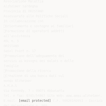
Associazione Malattia

Alzheimer Sardegna

Provincia di ORISTANO

Assessorato alle Politiche Sociali

In collaborazione con

Orientamento e sostegno ai familiari

Formazione di operatori addetti

all’assistenza

ASL n. 5

ORISTANO

Sasol Point n. 17

Promozione dell’adeguamento dei

servizi ai bisogni dei malati e delle

famiglie

Promozione della ricerca

Creazione di una banca dati sul

mondo Alzheimer

A.M.A.S

Via Kennedy, 7 – 09071 Abbasanta

Tel. e fax: 0785/54867 Sito Web: www.amas-alzheimer.it

E.mail: 
[email protected]
 C.F. 90028140953 - Iscrizion
del Volontariato n. 989
