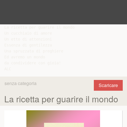
La ricetta per guarire il mondo

Un cucchiaio di amore

Un etto di attenzioni

Essenza di gentilezza

Una spruzzata di preghiere

Ed avremo un mondo

da condividere con gioia!

senza categoria
Scaricare
La ricetta per guarire il mondo