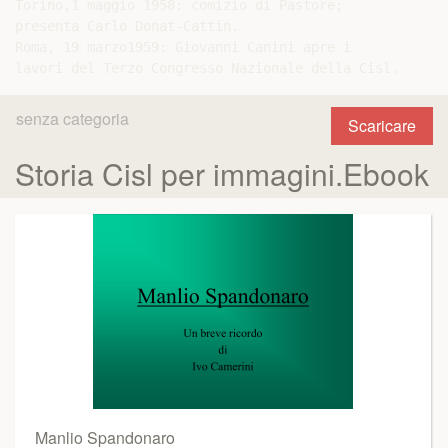
Torino,1 maggio 1958: comizio di Pastore;

presenta Carlo Donat-Cattin.

Roma, 19 marzo1959: Giovanni Canini apre i

senza categoria
Scaricare
Storia Cisl per immagini.Ebook
Manlio Spandonaro