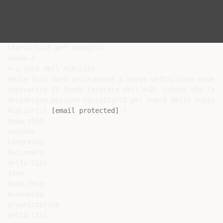
Storia Cisl per immagini

ebook-2

• a cura dell’ASN-Cisl

NB:Le foto sono volutamente a bassa definizione onde no
impoverire il fondo Fototeca dell’ASN. Coloro che lo

desiderano possono contattarci per avere delle copie

migliori.( 
[email protected]
 )

Roma,1955:

Secondo

Congresso

Nazionale

della Cisl.

Idem

Roma,1958:

Assemblea

organizzativa

della Cisl.
