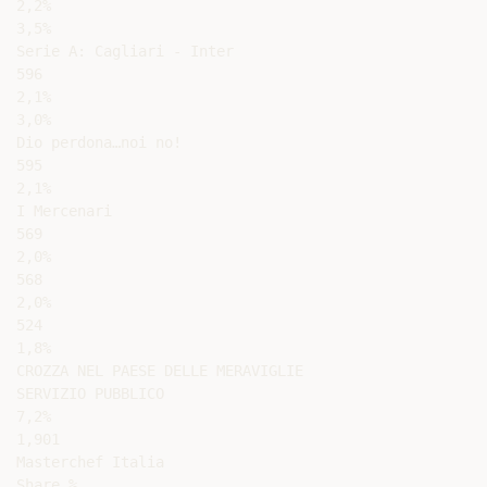
2,2%

3,5%

Serie A: Cagliari - Inter

596

2,1%

3,0%

Dio perdona…noi no!

595

2,1%

I Mercenari

569

2,0%

568

2,0%

524

1,8%

CROZZA NEL PAESE DELLE MERAVIGLIE

SERVIZIO PUBBLICO

7,2%

1,901

Masterchef Italia

Share %
