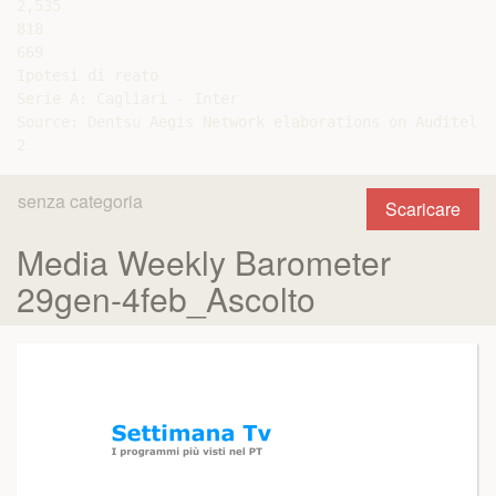
2,535

818

669

Ipotesi di reato

Serie A: Cagliari - Inter

Source: Dentsu Aegis Network elaborations on Auditel d
senza categoria
Scaricare
Media Weekly Barometer
29gen-4feb_Ascolto