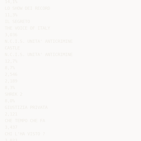
14,1%

LO SHOW DEI RECORD

11,3%

IL SEGRETO

THE VOICE OF ITALY

3,036

N.C.I.S. UNITA' ANTICRIMINE

CASTLE

N.C.I.S. UNITA' ANTICRIMINE

12,7%

8,7%

2,546

2,189

8,3%

SHREK 2

8,0%

GIUSTIZIA PRIVATA

2,121

CHE TEMPO CHE FA

3,437

CHI L'HA VISTO ?

3,023
