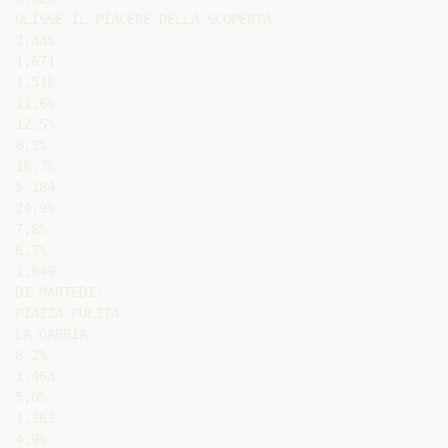
ULISSE IL PIACERE DELLA SCOPERTA

2,335

1,671

1,518

11,6%

12,5%

8,2%

18,7%

5,184

24,9%

7,8%

6,7%

1,849

DI MARTEDI'

PIAZZA PULITA

LA GABBIA

6,2%

1,463

5,0%

1,363

4,9%
