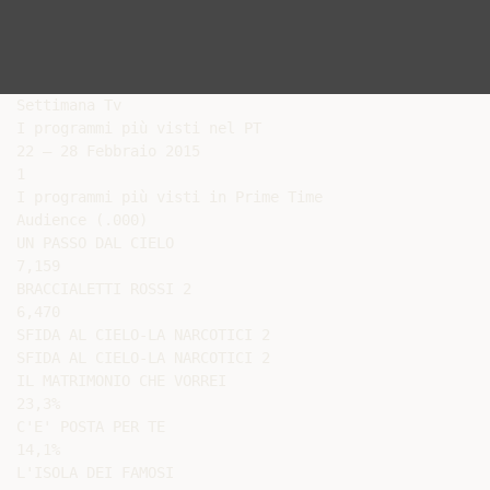
Settimana Tv

I programmi più visti nel PT

22 – 28 Febbraio 2015

1

I programmi più visti in Prime Time

Audience (.000)

UN PASSO DAL CIELO

7,159

BRACCIALETTI ROSSI 2

6,470

SFIDA AL CIELO-LA NARCOTICI 2

SFIDA AL CIELO-LA NARCOTICI 2

IL MATRIMONIO CHE VORREI

23,3%

C'E' POSTA PER TE

14,1%

L'ISOLA DEI FAMOSI
