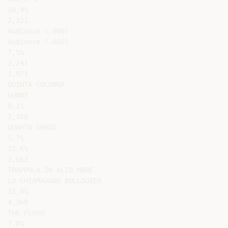
10,4%

2,321

Audience (.000)

Audience (.000)

7,5%

2,241

1,971

QUINTA COLONNA

GUNNY

8,1%

2,350

QUARTO GRADO

5,7%

12,6%

2,663

TRAPPOLA IN ALTO MARE

LO CHIAMAVANO BULLDOZER

15,8%

4,360

THE FLASH

7,0%
