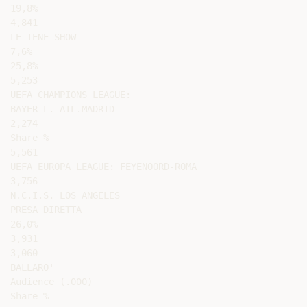
19,8%

4,841

LE IENE SHOW

7,6%

25,8%

5,253

UEFA CHAMPIONS LEAGUE:

BAYER L.-ATL.MADRID

2,274

Share %

5,561

UEFA EUROPA LEAGUE: FEYENOORD-ROMA

3,756

N.C.I.S. LOS ANGELES

PRESA DIRETTA

26,0%

3,931

3,060

BALLARO'

Audience (.000)

Share %
