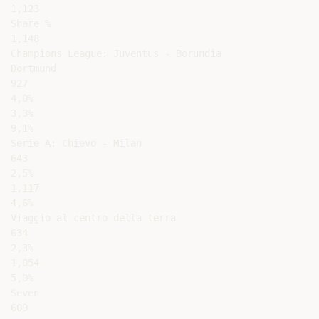
1,123

Share %

1,148

Champions League: Juventus - Borundia

Dortmund

927

4,0%

3,3%

9,1%

Serie A: Chievo - Milan

643

2,5%

1,117

4,6%

Viaggio al centro della terra

634

2,3%

1,054

5,0%

Seven

609
