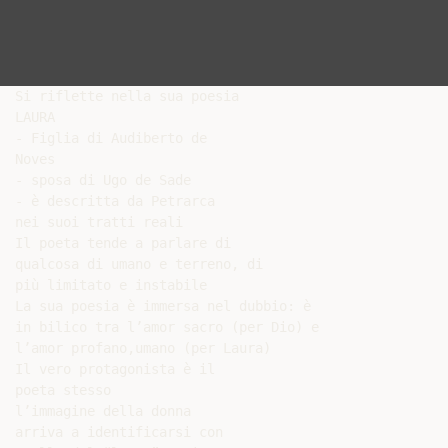
Si riflette nella sua poesia

LAURA

- Figlia di Audiberto de

Noves

- sposa di Ugo de Sade

- è descritta da Petrarca

nei suoi tratti reali

Il poeta tende a parlare di

qualcosa di umano e terreno, di

più limitato e instabile

La sua poesia è immersa nel dubbio: è

in bilico tra l’amor sacro (per Dio) e

l’amor profano,umano (per Laura)

Il vero protagonista è il

poeta stesso

l’immagine della donna

arriva a identificarsi con
