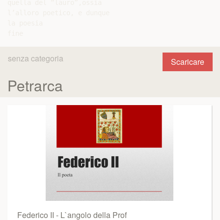
quella del “lauro”,ossia

l’alloro poetico, e dunque

la poesia

senza categoria
Scaricare
Petrarca
Federico II - L`angolo della Prof