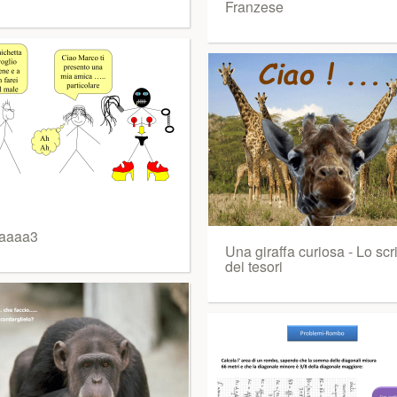
Franzese
laaaa3
Una giraffa curiosa - Lo sc
dei tesori