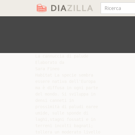
La cannuccia di palude

Elaborato da

Sara Fineo

Habitat La specie sembra

essere nativa dell'Europa

ma è diffusa in ogni parte

del mondo. Si sviluppa in

densi canneti in

prossimità di paludi earee

umide, sulle sponde di

laghi,stagni fossati e in

terreni incolti bagnati;

tollera un moderato livello
