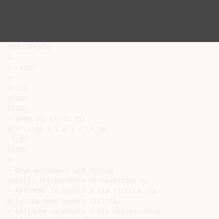
SVOLGIMENTO

0

c. s2p4

e

0,122

A0206

A0206

(Ca=40,08; Cl=35,45)

ΔT= -1,86 x 1 x 3 = -5,58

-5,58

A0206

H

• Deve possedere una nuvola

ciclica ininterrotta di elettroni π;

• Affinché la nuvola π sia ciclica, la

molecola deve essere ciclica;

• Affinché la nuvola π sia ininterrotta,
