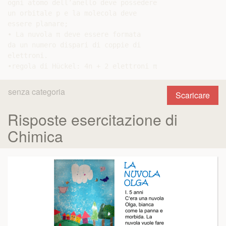
ogni atomo dell’anello deve possedere

un orbitale p e la molecola deve

essere planare;

• La nuvola π deve essere formata

da un numero dispari di coppie di

elettroni.

senza categoria
Scaricare
Risposte esercitazione di
Chimica