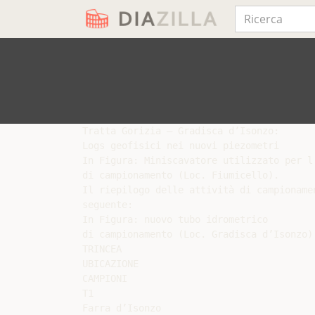
Tratta Gorizia – Gradisca d’Isonzo:

Logs geofisici nei nuovi piezometri

In Figura: Miniscavatore utilizzato per l’
di campionamento (Loc. Fiumicello).

Il riepilogo delle attività di campioname
seguente:

In Figura: nuovo tubo idrometrico

di campionamento (Loc. Gradisca d’Isonzo).
TRINCEA

UBICAZIONE

CAMPIONI

T1

Farra d’Isonzo
