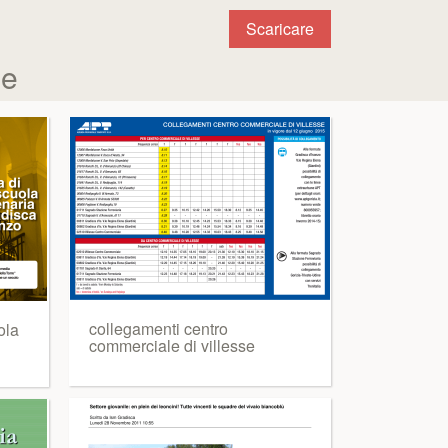
Scaricare
ne
collegamenti centro
ola
commerciale di villesse