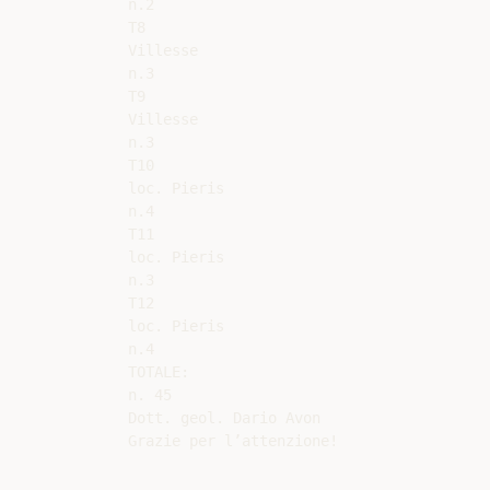
n.2

T8

Villesse

n.3

T9

Villesse

n.3

T10

loc. Pieris

n.4

T11

loc. Pieris

n.3

T12

loc. Pieris

n.4

TOTALE:

n. 45

Dott. geol. Dario Avon
