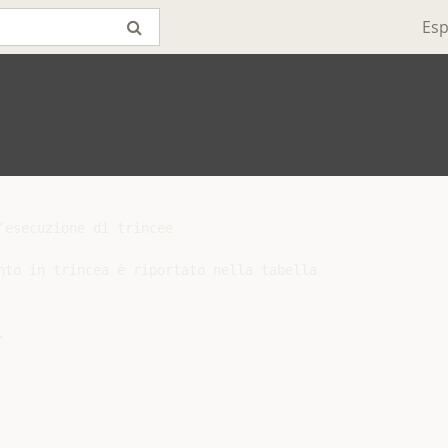
Esp
esecuzione di trincee

nto in trincea è riportato nella tabella


