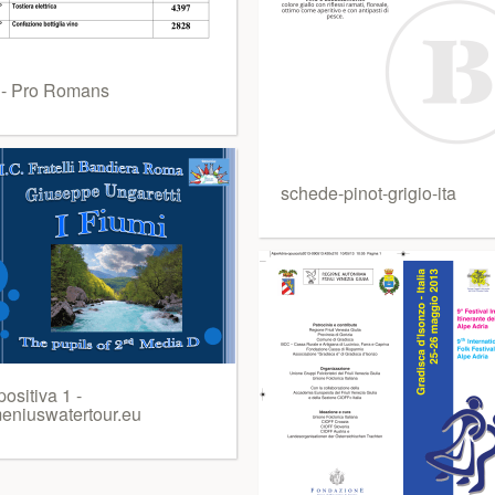
 - Pro Romans
schede-pinot-grigio-ita
ositiva 1 -
eniuswatertour.eu