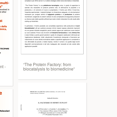
“The Protein Factory: from
t -
biocatalysis to biomedicine”