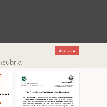
Scaricare
nsubria