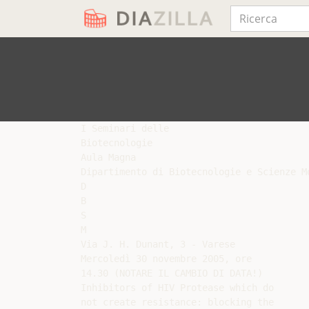
I Seminari delle

Biotecnologie

Aula Magna

Dipartimento di Biotecnologie e Scienze Mo
D

B

S

M

Via J. H. Dunant, 3 - Varese

Mercoledì 30 novembre 2005, ore

14.30 (NOTARE IL CAMBIO DI DATA!)

Inhibitors of HIV Protease which do

not create resistance: blocking the
