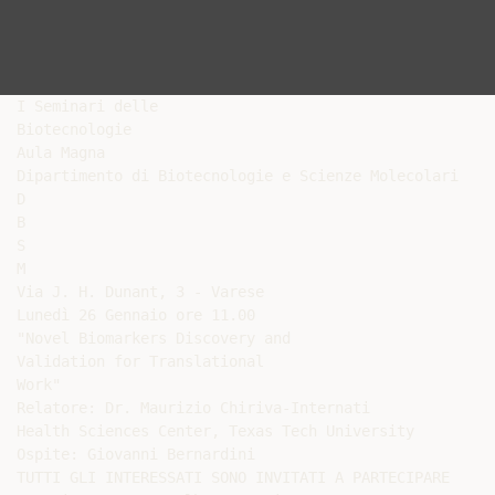
I Seminari delle

Biotecnologie

Aula Magna

Dipartimento di Biotecnologie e Scienze Molecolari

D

B

S

M

Via J. H. Dunant, 3 - Varese

Lunedì 26 Gennaio ore 11.00

"Novel Biomarkers Discovery and

Validation for Translational

Work"

Relatore: Dr. Maurizio Chiriva-Internati

Health Sciences Center, Texas Tech University

Ospite: Giovanni Bernardini

TUTTI GLI INTERESSATI SONO INVITATI A PARTECIPARE
