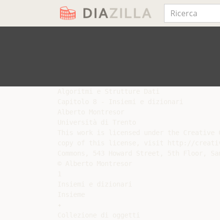
Algoritmi e Strutture Dati

Capitolo 8 - Insiemi e dizionari

Alberto Montresor

Università di Trento

This work is licensed under the Creative 
copy of this license, visit http://creati
Commons, 543 Howard Street, 5th Floor, Sa
© Alberto Montresor

1

Insiemi e dizionari

Insieme

✦

Collezione di oggetti
