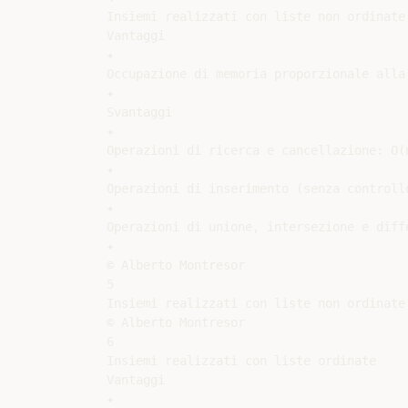
Insiemi realizzati con liste non ordinate

Vantaggi

✦

Occupazione di memoria proporzionale alla 
✦

Svantaggi

✦

Operazioni di ricerca e cancellazione: O(n
✦

Operazioni di inserimento (senza controllo
✦

Operazioni di unione, intersezione e diffe
✦

© Alberto Montresor

5

Insiemi realizzati con liste non ordinate

© Alberto Montresor

6

Insiemi realizzati con liste ordinate

Vantaggi

✦
