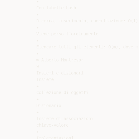
✦

Con tabelle hash

✦

Ricerca, inserimento, cancellazione: O(1)

✦

Viene perso l’ordinamento

✦

Elencare tutti gli elementi: O(m), dove m
✦

© Alberto Montresor

9

Insiemi e dizionari

Insieme

✦

Collezione di oggetti

✦

Dizionario

✦

Insieme di associazioni

chiave-valore

✦

Implementazioni
