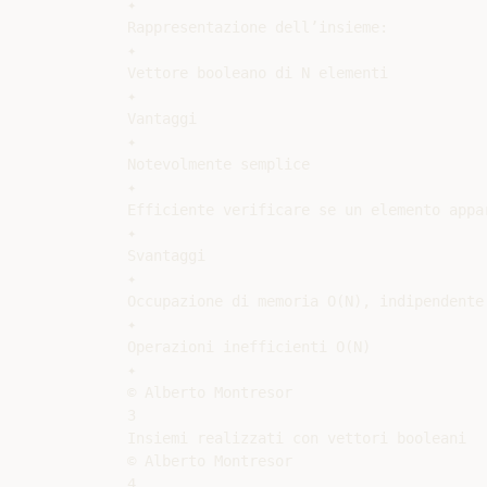
✦

Rappresentazione dell’insieme:

✦

Vettore booleano di N elementi

✦

Vantaggi

✦

Notevolmente semplice

✦

Efficiente verificare se un elemento appar
✦

Svantaggi

✦

Occupazione di memoria O(N), indipendente
✦

Operazioni inefficienti O(N)

✦

© Alberto Montresor

3

Insiemi realizzati con vettori booleani

© Alberto Montresor

4
