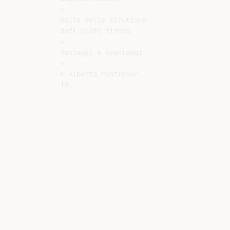
✦

Molte delle strutture

dati viste finora

✦

Vantaggi e svantaggi

✦

© Alberto Montresor
