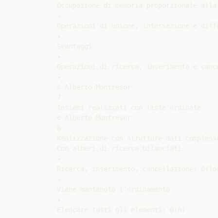
Occupazione di memoria proporzionale alla 
✦

Operazioni di unione, intersezione e diffe
✦

Svantaggi

✦

Operazioni di ricerca, inserimento e cance
✦

© Alberto Montresor

7

Insiemi realizzati con liste ordinate

© Alberto Montresor

8

Realizzazione con strutture dati complesse
Con alberi di ricerca bilanciati

✦

Ricerca, inserimento, cancellazione: O(log
✦

Viene mantenuto l’ordinamento

✦

Elencare tutti gli elementi: O(n)
