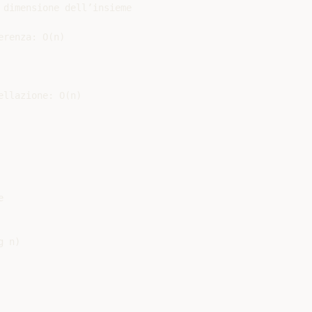
dimensione dell’insieme

renza: O(n)

llazione: O(n)



 n)
