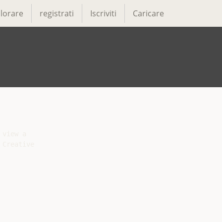
lorare
registrati
Iscriviti
Caricare
view a

Creative
