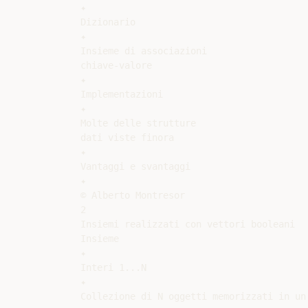
✦

Dizionario

✦

Insieme di associazioni

chiave-valore

✦

Implementazioni

✦

Molte delle strutture

dati viste finora

✦

Vantaggi e svantaggi

✦

© Alberto Montresor

2

Insiemi realizzati con vettori booleani

Insieme

✦

Interi 1...N

✦

Collezione di N oggetti memorizzati in un 