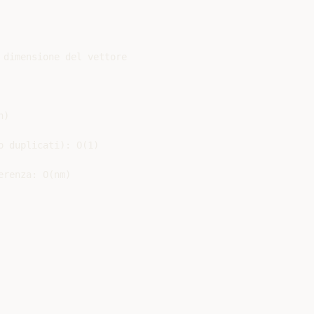
dimensione del vettore

)

 duplicati): O(1)

renza: O(nm)
