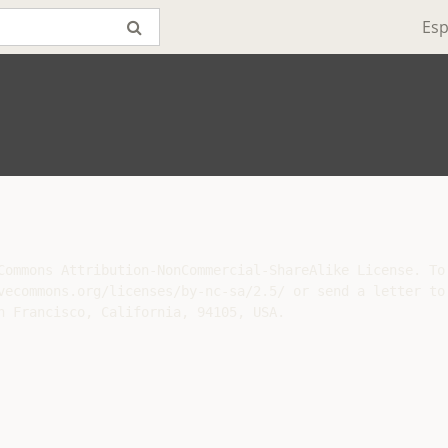
Esp
Commons Attribution-NonCommercial-ShareAlike License. To 
vecommons.org/licenses/by-nc-sa/2.5/ or send a letter to 
n Francisco, California, 94105, USA.
