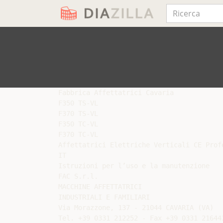
Fabbrica Affettatrici Cavaria

F350 TS-VL

F370 TS-VL

F350 TC-VL

F370 TC-VL

Affettatrici Elettriche Verticali CE Profe
IT

Istruzioni per l’uso e la manutenzione

FAC S.r.l.

MACCHINE AFFETTATRICI

INDUSTRIALI E FAMILIARI

Via Morazzone, 137 - 21044 CAVARIA (VA)

Tel. +39 0331 212252 - Fax +39 0331 216443