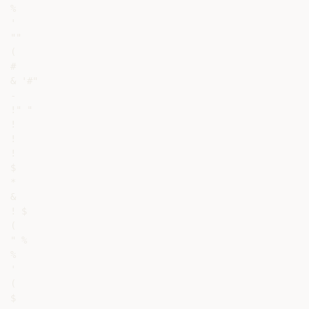
%

'

""

(

#

& '#"

-

!" "

!

!

!

$

*

&

! $

(

" %

%

'

(

$
