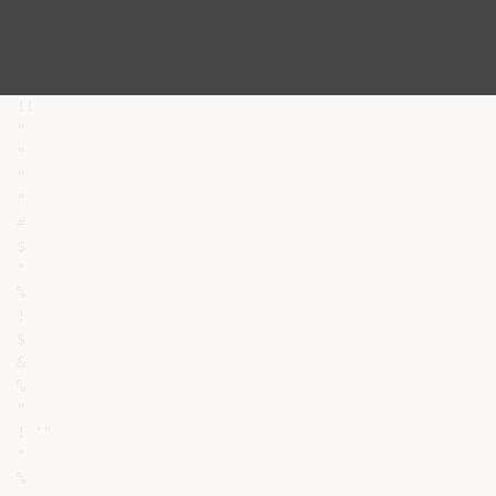
!!

"

"

"

"

#

$

"

%

!

$

&

%

"

! '"

"

%
