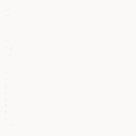
.

-"

""

!

'

"

""

* $

!+%

&

"

"

*

$

%

&

$

%

%

! !/

"
