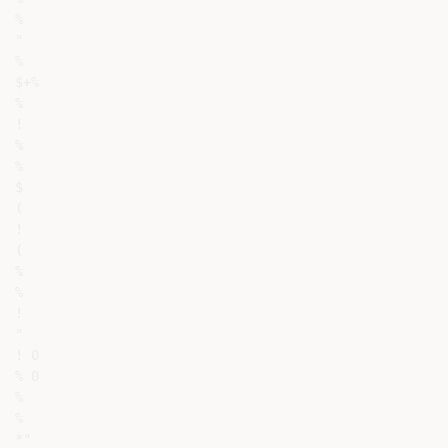
%

"

%

$+%

%

!

%

%

$

(

!

(

%

%

!

"

! 0

% 0

%

%

*"
