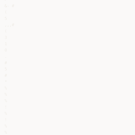
&- #

(

5

,,,#

(

3

1

0

.

#

5

#

*

%

%

%

!

%

!

%

%
