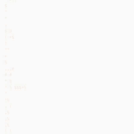
$

"

*

,

$ @

! +$

!

""

+

%

,,,#

# #

* %

" % $$$+%

"

!%

, !

,%

,%

,%

! !
