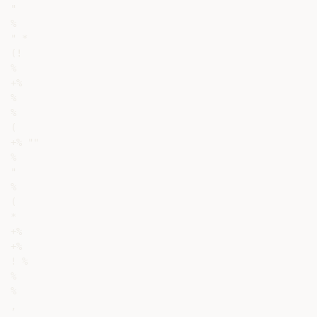
"

%

" *

(!

%

+%

%

%

(

+% ""

%

"

%

(

*

+%

+%

! %

%

%

,
