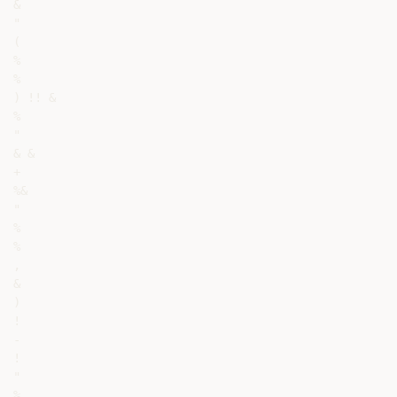
&

"

(

%

%

) !! &

%

"

& &

+

%&

"

%

%

,

&

)

!

-

!

"

%
