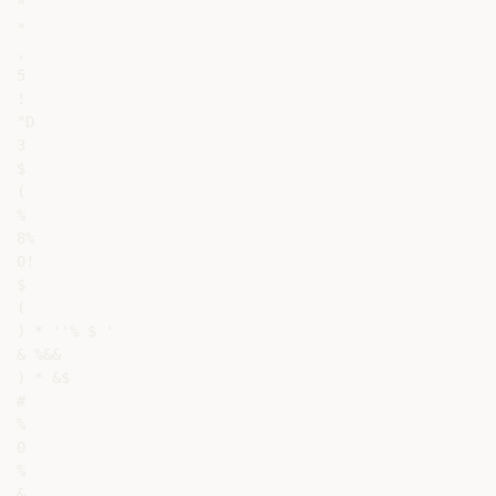
"

"

,

5

!

"D

3

$

(

%

8%

0!

$

(

) * ''% $ '

& %&&

) * &$

#

%

0

%

&
