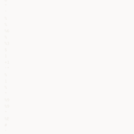
"

'

%

%

%6

%

%3

$

1

+1

'"

%

1

%

"

%9

%9

"

%E

#

'
