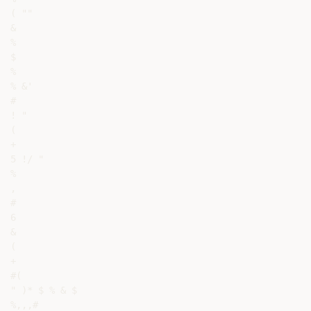
( ""

&

%

$

%

% &'

#

! "

(

+

5 !/ "

%

,

#

6

&

(

+

#(

" )* $ % & $

%,,,#
