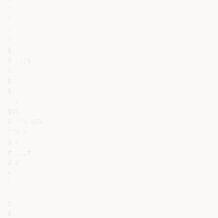
"

"

-

(

$

9 ,:;$

%

$

$

. /

$%%

# ''% $&% '

''% $ '

0 +

# ,,,#

# #

<

"

"

5

$
