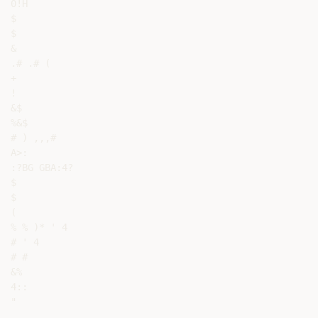
0!H

$

$

&

.# .# (

+

!

&$

%&$

# ) ,,,#

A>:

:?BG GBA:4?

$

$

(

% % )* ' 4

# ' 4

# #

&%

4::

"

,
