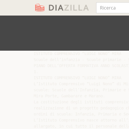
ISTITUTO COMPRENSIVO “LUIGI NONO” MIRA

Scuole dell’infanzia - Scuole primarie - 
PIANO DELL’OFFERTA FORMATIVA ANNO SCOLASTI
1.

ISTITUTO COMPRENSIVO “LUIGI NONO” MIRA

L’Istituto Comprensivo “Luigi Nono” di Mi
scuole: Scuole dell’Infanzia, Primarie e 
Mira Porte, Gambarare e Marano.

La costituzione degli istituti comprensiv
realizzazione di un progetto pedagogico c
ordini di scuola: Infanzia, Primaria e Sec
L’Istituto Comprensivo nasce attorno all’
allargato, in cui tutto il personale dell