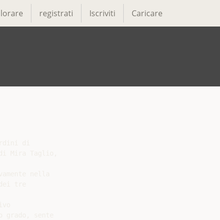
lorare
registrati
Iscriviti
Caricare
dini di

i Mira Taglio,

amente nella

ei tre

vo

 grado, sente
