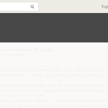
Esp
Scuole secondarie di 1°grado

CO 2015-2016

ra 1 è nato il 1° settembre 2013, ed è composto da tre or
Secondarie di 1° Grado, dislocate nei plessi scolastici d
i inizia a partire dagli anni ’90 e si sviluppa successiv
he dia senso e valore pedagogico e didattico all’unione d
ondaria di Primo Grado.

idea di “comunità educante”, intesa come ambiente educati
a scuola che opera dall’Infanzia alla Secondaria di primo