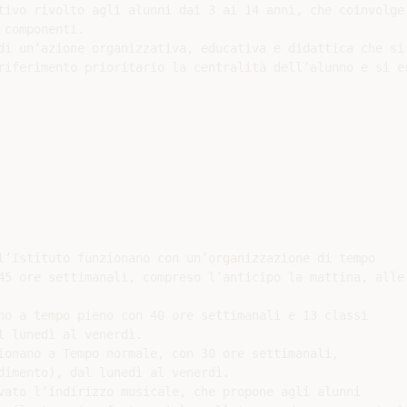
tivo rivolto agli alunni dai 3 ai 14 anni, che coinvolge 
componenti.

di un’azione organizzativa, educativa e didattica che si 
riferimento prioritario la centralità dell’alunno e si es
l’Istituto funzionano con un’organizzazione di tempo

45 ore settimanali, compreso l’anticipo la mattina, alle

no a tempo pieno con 40 ore settimanali e 13 classi

 lunedì al venerdì.

ionano a Tempo normale, con 30 ore settimanali,

dimento), dal lunedì al venerdì.

vato l’indirizzo musicale, che propone agli alunni
