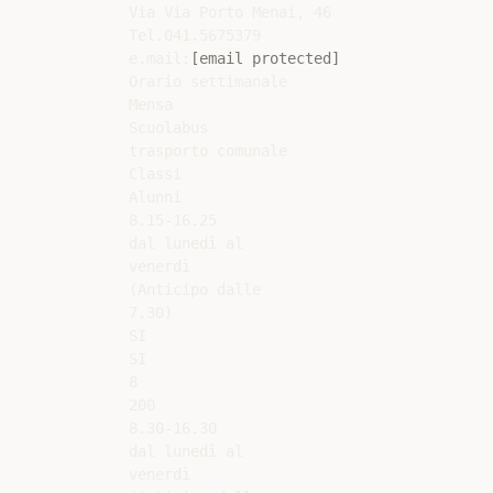
Via Via Porto Menai, 46

Tel.041.5675379

e.mail:
[email protected]