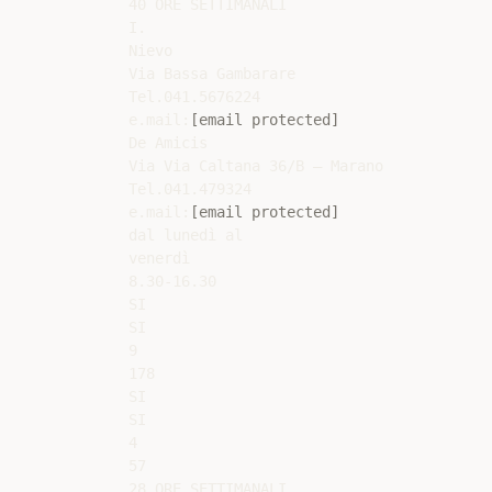
40 ORE SETTIMANALI

I.

Nievo

Via Bassa Gambarare

Tel.041.5676224

e.mail:
[email protected]
De Amicis

Via Via Caltana 36/B – Marano

Tel.041.479324

e.mail:
[email protected]
dal lunedì al

venerdì

8.30-16.30

SI

SI

9

178

SI

SI

4

57

28 ORE SETTIMANALI
