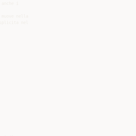
anche i

muove nella

plicita nel
