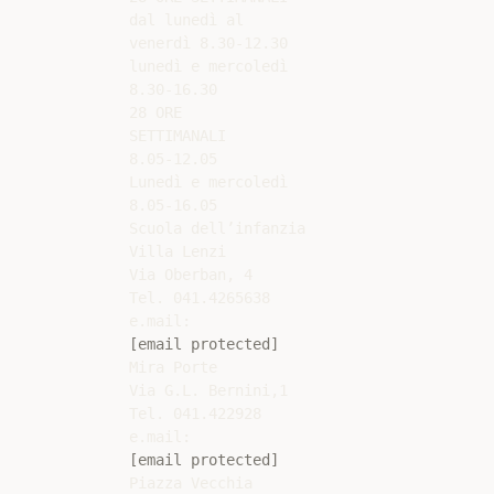
dal lunedì al

venerdì 8.30-12.30

lunedì e mercoledì

8.30-16.30

28 ORE

SETTIMANALI

8.05-12.05

Lunedì e mercoledì

8.05-16.05

Scuola dell’infanzia

Villa Lenzi

Via Oberban, 4

Tel. 041.4265638

[email protected]
Mira Porte

Via G.L. Bernini,1

Tel. 041.422928

[email protected]
Piazza Vecchia
