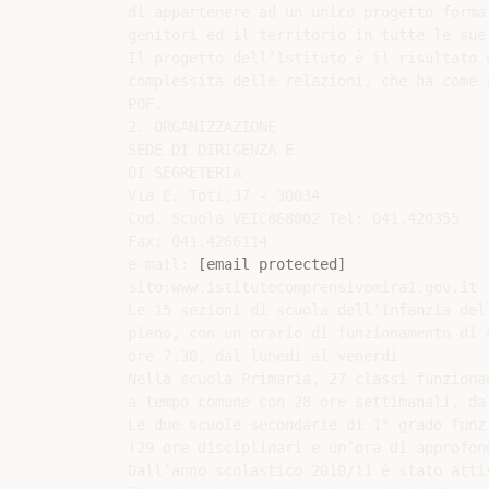
di appartenere ad un unico progetto forma
genitori ed il territorio in tutte le sue 
Il progetto dell’Istituto è il risultato 
complessità delle relazioni, che ha come 
POF.

2. ORGANIZZAZIONE

SEDE DI DIRIGENZA E

DI SEGRETERIA

Via E. Toti,37 - 30034

Cod. Scuola VEIC868002 Tel: 041.420355

Fax: 041.4266114

e-mail: 
[email protected]
sito:www.istitutocomprensivomira1.gov.it

Le 15 sezioni di scuola dell’Infanzia del
pieno, con un orario di funzionamento di 
ore 7.30, dal lunedì al venerdì.

Nella scuola Primaria, 27 classi funziona
a tempo comune con 28 ore settimanali, dal
Le due scuole secondarie di 1° grado funz
(29 ore disciplinari e un’ora di approfon
Dall’anno scolastico 2010/11 è stato atti