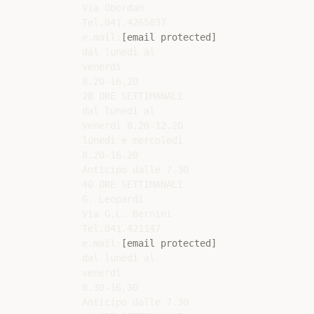
Via Oberdan

Tel.041.4265837

e.mail:
[email protected]
dal lunedì al

venerdì

8.20-16.20

28 ORE SETTIMANALI

dal lunedì al

venerdì 8.20-12.20

lunedì e mercoledì

8.20-16.20

Anticipo dalle 7.30

40 ORE SETTIMANALI

G. Leopardi

Via G.L. Bernini

Tel.041.421147

e.mail:
[email protected]
dal lunedì al

venerdì

8.30-16.30

Anticipo dalle 7.30
