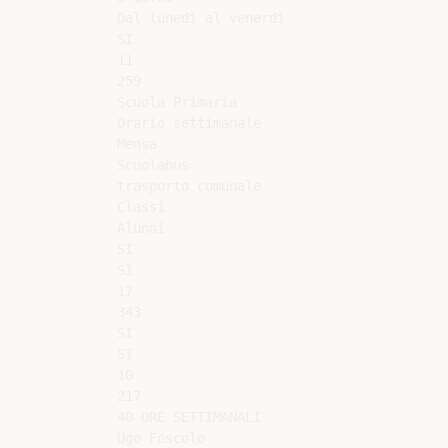
Dal lunedì al venerdì

SI

11

259

Scuola Primaria

Orario settimanale

Mensa

Scuolabus

trasporto comunale

Classi

Alunni

SI

SI

17

343

SI

SI

10

217

40 ORE SETTIMANALI

Ugo Foscolo
