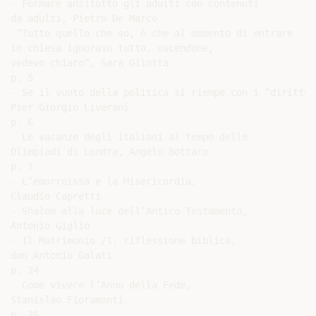
- Formare anzitutto gli adulti con contenuti

da adulti, Pietro De Marco

-“Tutto quello che so, è che al momento di entrare

in chiesa ignoravo tutto, uscendone,

vedevo chiaro”, Sara Gilotta

p. 5

- Se il vuoto della politica si riempe con i “dirittucc
Pier Giorgio Liverani

p. 6

- Le vacanze degli italiani al tempo delle

Olimpiadi di Londra, Angelo Bottaro

p. 7

- L’emorroissa e la Misericordia,

Claudio Capretti

- Shalom alla luce dell’Antico Testamento,

Antonio Giglio

- Il Matrimonio /1: riflessione biblica,

don Antonio Galati

p. 24

- Come vivere l’Anno della Fede,

Stanislao Fioramonti

p. 26
