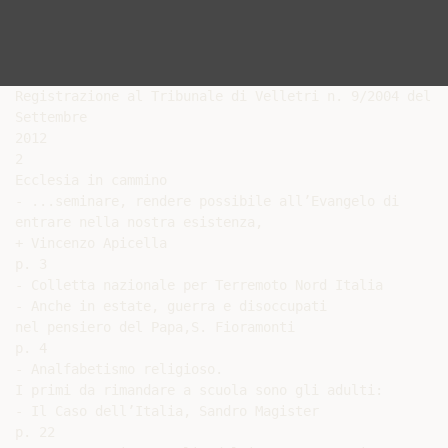
Registrazione al Tribunale di Velletri n. 9/2004 del 2
Settembre

2012

2

Ecclesia in cammino

- ...seminare, rendere possibile all’Evangelo di

entrare nella nostra esistenza,

+ Vincenzo Apicella

p. 3

- Colletta nazionale per Terremoto Nord Italia

- Anche in estate, guerra e disoccupati

nel pensiero del Papa,S. Fioramonti

p. 4

- Analfabetismo religioso.

I primi da rimandare a scuola sono gli adulti:

- Il Caso dell’Italia, Sandro Magister

p. 22
