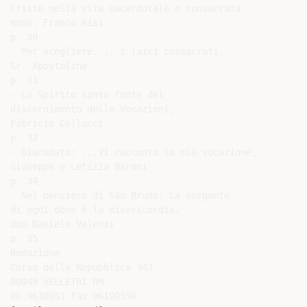
Cristo nella vita sacerdotale e consacrata

mons. Franco Risi

p. 30

- Per scegliere.... i laici consacrati,

Sr. Apostoline

p. 31

- Lo Spirito Santo fonte del

discernimento delle Vocazioni,

Fabricio Cellucci

p. 32

- Diaconato: ...Vi racconto la mia vocazione,

Giuseppe e Letizia Baroni

p. 34

- Nel pensiero di San Bruno: La sorgente

di ogni dono è la misericordia,

don Daniele Valenzi

p. 35

Redazione

Corso della Repubblica 343

00049 VELLETRI RM
