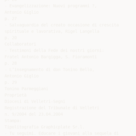
- Evangelizzazione: Nuovi programmi ?,

Antonio Giglio

p. 27

- Salvaguardia del creato occasione di crescita

spirituale e lavorativa, Rigel Langella

p. 20

Collaboratori

- Testimoni della Fede dei nostri giorni:

Fratel Antonio Bargigga, S. Fioramonti

p. 28

- L’insegnamento di don Tonino Bello,

Antonio Giglio

p. 29

Tonino Parmeggiani

Proprietà

Diocesi di Velletri-Segni

Registrazione del Tribunale di Velletri

n. 9/2004 del 23.04.2004

Stampa:

Tipolitografia Graphicplate Sr.l.

- Tu seguimi. Educare i giovani alla sequela di
