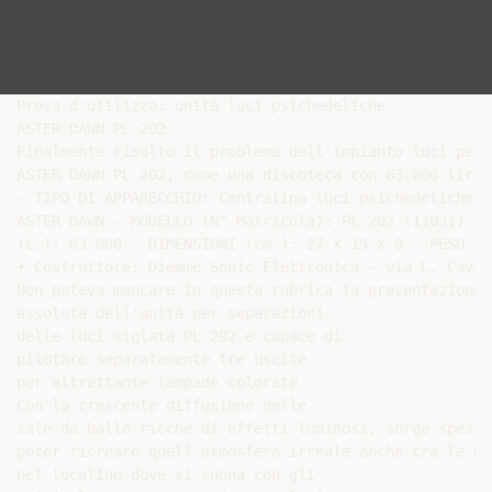
Prova d'utilizzo: unità luci psichedeliche

ASTER DAWN PL 202

Finalmente risolto il problema dell'impianto luci per 
ASTER DAWN PL 202, come una discoteca con 63.000 lire.

- TIPO DI APPARECCHIO: Centralina luci psichedeliche - 
ASTER DAWN - MODELLO (N° Matricola): PL 202 (11031) - P
(L.): 63.000 - DIMENSIONI (cm.): 27 x 19 x 8 - PESO (k
• Costruttore: Diemme Sonic Elettronica - via L. Caval
Non poteva mancare in questa rubrica la presentazione 
assoluta dell'unità per separazioni

delle luci siglata PL 202 e capace di

pilotare separatamente tre uscite

per altrettante lampade colorate.

Con la crescente diffusione delle

sale da ballo ricche di effetti luminosi, sorge spesso
poter ricreare quell'atmosfera irreale anche tra le pa
nel localino dove si suona con gli
