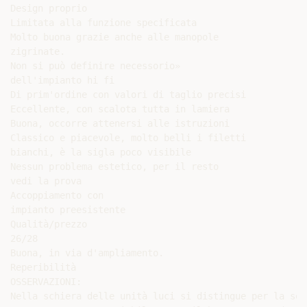
Design proprio

Limitata alla funzione specificata

Molto buona grazie anche alle manopole

zigrinate.

Non si può definire necessorio»

dell'impianto hi fi

Di prim'ordine con valori di taglio precisi

Eccellente, con scalota tutta in lamiera

Buona, occorre attenersi alle istruzioni

Classico e piacevole, molto belli i filetti

bianchi, è la sigla poco visibile

Nessun problema estetico, per il resto

vedi la prova

Accoppiamento con

impianto preesistente

Qualità/prezzo

26/28

Buona, in via d'ampliamento.

Reperibilità

OSSERVAZIONI:

Nella schiera delle unità luci si distingue per la sob