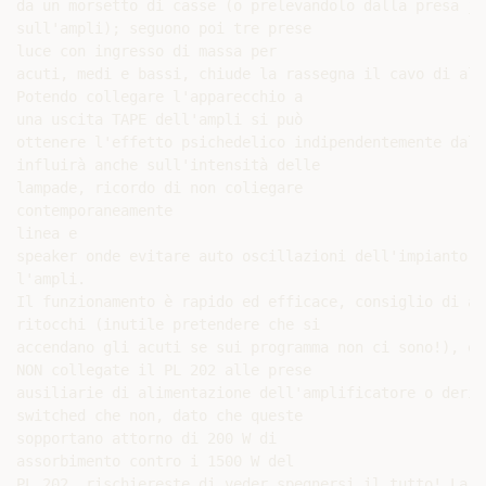
da un morsetto di casse (o prelevandolo dalla presa ja
sull'ampli); seguono poi tre prese

luce con ingresso di massa per

acuti, medi e bassi, chiude la rassegna il cavo di ali
Potendo collegare l'apparecchio a

una uscita TAPE dell'ampli si può

ottenere l'effetto psichedelico indipendentemente dal 
influirà anche sull'intensità delle

lampade, ricordo di non coliegare

contemporaneamente

linea e

speaker onde evitare auto oscillazioni dell'impianto c
l'ampli.

Il funzionamento è rapido ed efficace, consiglio di at
ritocchi (inutile pretendere che si

accendano gli acuti se sui programma non ci sono!), e i
NON collegate il PL 202 alle prese

ausiliarie di alimentazione dell'amplificatore o deriv
switched che non, dato che queste

sopportano attorno di 200 W di

assorbimento contro i 1500 W del

PL 202, rischiereste di veder spegnersi il tutto! La c