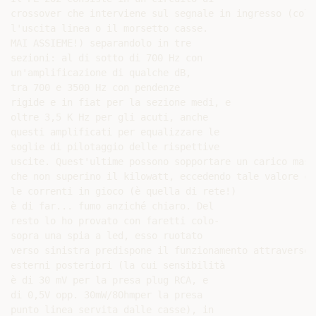
crossover che interviene sul segnale in ingresso (coll
l'uscita linea o il morsetto casse.

MAI ASSIEME!) separandolo in tre

sezioni: al di sotto di 700 Hz con

un'amplificazione di qualche dB,

tra 700 e 3500 Hz con pendenze

rigide e in fiat per la sezione medi, e

oltre 3,5 K Hz per gli acuti, anche

questi amplificati per equalizzare le

soglie di pilotaggio delle rispettive

uscite. Quest'ultime possono sopportare un carico mass
che non superino il kilowatt, eccedendo tale valore c'
le correnti in gioco (è quella di rete!)

è di far... fumo anziché chiaro. Del

resto lo ho provato con faretti colo-

sopra una spia a led, esso ruotato

verso sinistra predispone il funzionamento attraverso 
esterni posteriori (la cui sensibilità

è di 30 mV per la presa plug RCA, e

di 0,5V opp. 30mW/8Ohmper la presa

punto linea servita dalle casse), in
