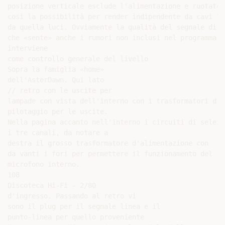
posizione verticale esclude l'alimentazione e ruotato 
cosi la possibilità per render ìndipendente da cavi la
da quella luci. Ovviamente la qualità del segnale dire
che «sente» anche i rumori non inclusi nel programma m
interviene

come controllo generale del livello

Sopra la famiglia «home»

dell'AsterDawn. Qui lato

// retro con le uscite per

lampade con vista dell'interno con i trasformatori di

pilotaggio per le uscite.

Nella pagina accanto nell'interno i circuiti di selezi
i tre canali, da notare a

destra il grosso trasformatore d'alimentazione con

da vanti i fori per permettere il funzionamento del

microfono interno.

108

Discoteca Hi-Fi - 2/80

d'ingresso. Passando al retro vi

sono il plug per il segnale linea e il

punto-linea per quello proveniente
