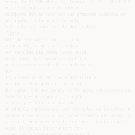
amici, la DIEMME SONIC (v. Cavaleri 6, MI - 02/4075949
venire incontro a questa giovane

richiesta del mercato con una proposta completa per l'
destinata, collocandosi accanto

alle altre affermate ditte del settore

«light».

rati da 100 watt l'uno (blu-bassi,

verde-medi, rosso-acuti, oppure

per tonalità più calde verde-bassi,

rosso-medi, gialloarancio-acuti) e

posso assicurare che il risultato era

WOW!

Utilizzare il PL 202 non è difficile e

meglio sarebbe poter disporre di

due unità, una per canale (e la spesa complessiva di 1
vale la psyche-candela), in ogni

caso la presentazione avviene su

un singolo apparecchio. Sul frontale, da sinistra, tro
manopole che agiscono sui potenziometri dei bassi, med
stampato, ognuno regola la luminosità delle rispettive
segue il doppio interruttore con

Il PL 202 consiste in un circuito di
