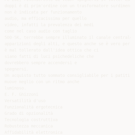
doppi è di prim'ordine con un trasformatore surdimensi
non è indicata per funzionamento

audio, ma efficacissima per quello

video, infatti la prevalenza dei medi

come nel caso audio con taglio

500-5K, terrebbe sempre illuminato il canale centrale 
apparizioni degli alti, e questo anche se è vero per i
è mal tollerato dall'idea ottica che ci

siano fatti di luci psichedeliche che

dovrebbero sempre accendersi e

spegnersi.

Un acquisto tutto sommato consigliabile per i patiti d
muove meglio con un ritmo anche

luminoso.

E. F. Ghizzoni

Versatilità d'uso

Funzionalità ergotecnica

Grado di opzionalità

Tecnologia costruttiva

Robustezza meccanica

Affidabilità elettronica
